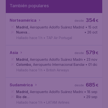
También populares
354
Norteamérica
€
desde
Madrid
,
Aeropuerto Adolfo Suárez Madrid-Barajas
• 15 oct
Nueva
• 26 oct
York
,
Aeropuerto Internacional John F. Kennedy
Hallado hace 1 h
•
TAP Air Portugal
579
Asia
€
desde
Madrid
,
Aeropuerto Adolfo Suárez Madrid-Barajas
• 23 nov
Colombo
,
Aeropuerto Internacional Bandaranaike
• 01 dic
Hallado hace 1 h
•
British Airways
685
Sudamérica
€
desde
Madrid
,
Aeropuerto Adolfo Suárez Madrid-Barajas
• 18 sep
Río de
• 29 sep
Janeiro
,
Aeropuerto Internacional de Galeão
Hallado hace 1 h
•
LATAM Airlines