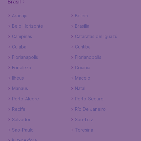
Brasil
Aracaju
Belem
Belo Horizonte
Brasilia
Campinas
Cataratas del Iguazú
Cuiaba
Curitiba
Florianapolis
Florianopolis
Fortaleza
Goiania
Ilhéus
Maceio
Manaus
Natal
Porto-Alegre
Porto-Seguro
Recife
Río De Janeiro
Salvador
Sao-Luiz
Sao-Paulo
Teresina
juiz-de-fora