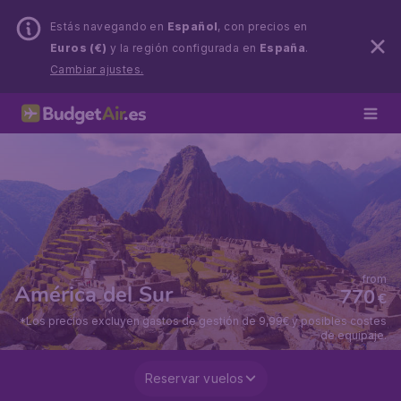
Estás navegando en
Español
, con precios en
Euros (€)
y la región configurada en
España
.
Cambiar ajustes.
from
América del Sur
770
€
*Los precios excluyen gastos de gestión de 9,99€ y posibles costes
de equipaje.
Reservar vuelos