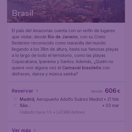
Brasil
El país del Amazonas cuenta con un sinfín de lugares
que visitar; desde
Río de Janeiro
, con su Cristo
Redentor reconocido como maravilla del mundo
llegando a los 38m de altura, hasta sus famosas playas
a lo largo de todo el terriotorio, como las playas
Copacabana, Ipanema y Santos. Además, ¿Quién no
quiere vivir alguna vez el
Carnaval brasileño
con
disfraces, danza y música samba?
606
Reservar
€
desde
Madrid
,
Aeropuerto Adolfo Suárez Madrid-Barajas
• 21 feb
São
• 03 mar
Paulo
,
Aeropuerto Internacional de São Paulo-Guarulhos
Hallado hace 1 h
•
LATAM Airlines
Ver más