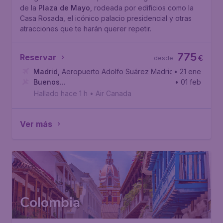
de la
Plaza de Mayo
, rodeada por edificios como la
Casa Rosada, el icónico palacio presidencial y otras
atracciones que te harán querer repetir.
775
Reservar
€
desde
Madrid
,
Aeropuerto Adolfo Suárez Madrid-Barajas
• 21 ene
Buenos
• 01 feb
Aires
,
Aeropuerto Internacional Ministro Pistarini
Hallado hace 1 h
•
Air Canada
Ver más
Colombia