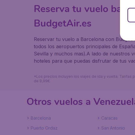
Reserva tu vuelo barat
BudgetAir.es
Reservar tu vuelo a Barcelona con BudgetAi
todos los aeropuertos principales de España
Sevilla y muchos mas).A lado de nuestros v
hoteles para que puedas disfrutar de tus va
*Los precios incluyen los viajes de ida y vuelta. Tarifa
de 9,99€.
Otros vuelos a Venezuel
Barcelona
Caracas
Puerto Ordaz
San Antonio