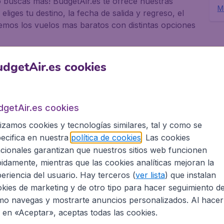
o buscas mas! BudgetAir.es te ofrece nuestras
Mo
eliges tu destino, la fecha de salida y regreso, el
mos los vuelos mas baratos con distintas opciones
? Siempre te damos
dgetAir.es cookies
as de vuelo!
dgetAir.es cookies
on amigos o con toda la familia, BudgetAir.es
 vuelos con mas de 500 aerolineas, incluido low-
lizamos cookies y tecnologías similares, tal y como se
!
ecifica en nuestra
política de cookies
. Las cookies
cionales garantizan que nuestros sitios web funcionen
rcelona en BudgetAir.es?
idamente, mientras que las cookies analíticas mejoran la
eriencia del usuario. Hay terceros (
ver lista
) que instalan
kies de marketing y de otro tipo para hacer seguimiento d
o navegas y mostrarte anuncios personalizados. Al hacer
c en «Aceptar», aceptas todas las cookies.
as a nuestra colaboracion con Booking.com