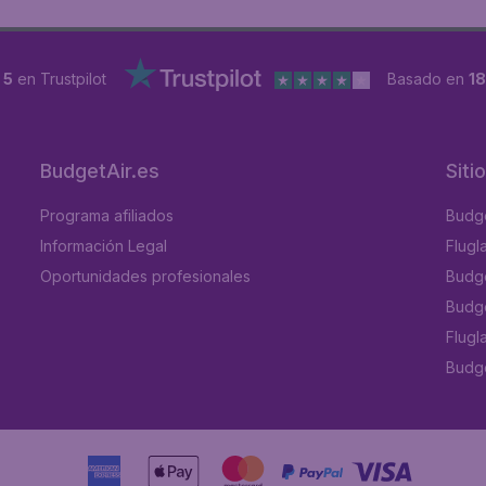
 5
en Trustpilot
Basado en
1
BudgetAir.es
Siti
Programa afiliados
Budge
Información Legal
Flugl
Oportunidades profesionales
Budge
Budge
Flugl
Budget