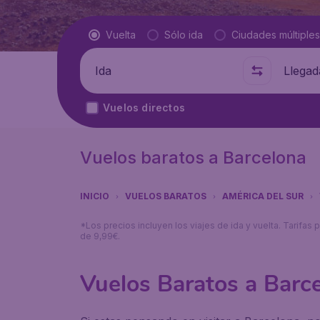
Tipo de vuelo
Vuelta
Sólo ida
Ciudades múltiples
Salida de
A dónde
Vuelos directos
Vuelos baratos a Barcelona
INICIO
VUELOS BARATOS
AMÉRICA DEL SUR
*Los precios incluyen los viajes de ida y vuelta. Tarifa
de 9,99€.
Vuelos Baratos a Barc