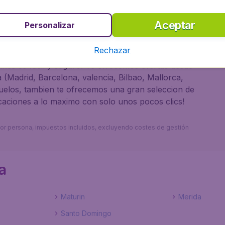
o a Barcelona con
Aceptar
Personalizar
Rechazar
r.es es facil y seguro. Te ofrecemos ofertas desde
 (Madrid, Barcelona, valencia, Bilbao, Mallorca,
uelos, tambien te ofrecemos una gran seleccion de
caciones a lo maximo con solo unos pocos clics!
s por persona, impuestos incluidos, excluyendo costes de gestión
a
Maturin
Merida
Santo Domingo