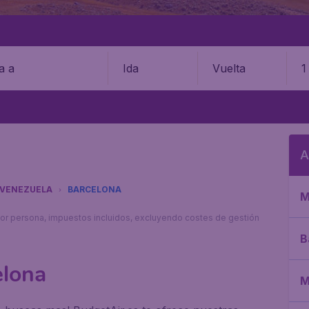
Ida
Vuelta
1
A
VENEZUELA
BARCELONA
M
s por persona, impuestos incluidos, excluyendo costes de gestión
B
elona
M