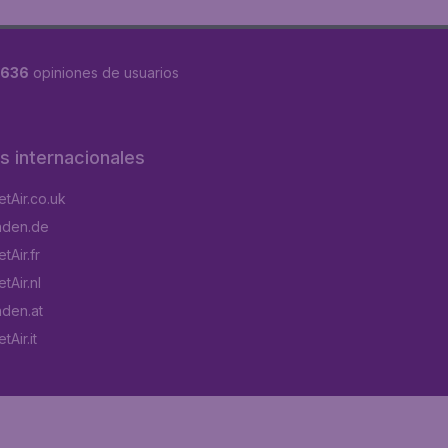
8636
opiniones de usuarios
os internacionales
tAir.co.uk
aden.de
tAir.fr
tAir.nl
aden.at
Air.it