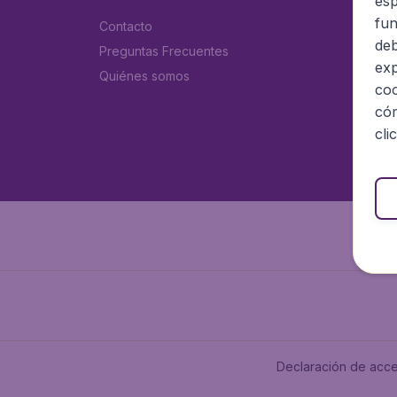
esp
fun
Contacto
deb
Preguntas Frecuentes
exp
Quiénes somos
coo
cóm
cli
Declaración de acce