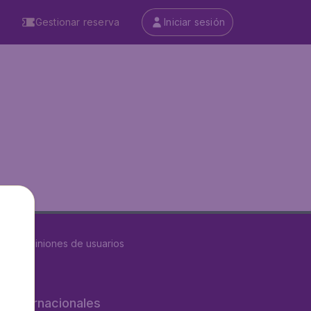
Gestionar reserva
Iniciar sesión
8632
opiniones de usuarios
os internacionales