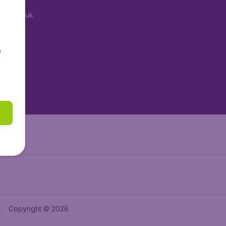
tAir.co.uk
aden.de
tAir.fr
e
tAir.nl
aden.at
Air.it
Copyright © 2026