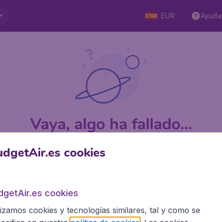
EUR
Ayuda
Vaya, algo ha fallado...
dgetAir.es cookies
 5
en Trustpilot
Basado en
1
dgetAir.es cookies
lizamos cookies y tecnologías similares, tal y como se
BudgetAir.es
Siti