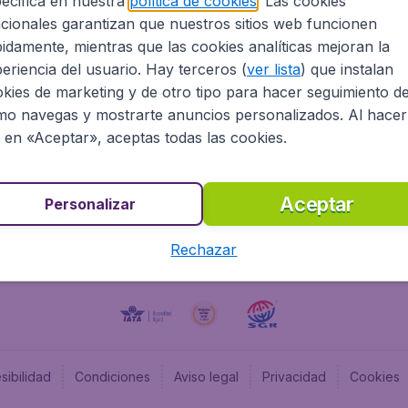
ecifica en nuestra
política de cookies
. Las cookies
cionales garantizan que nuestros sitios web funcionen
Programa afiliados
Budge
idamente, mientras que las cookies analíticas mejoran la
Información Legal
Flugl
eriencia del usuario. Hay terceros (
ver lista
) que instalan
Oportunidades profesionales
Budge
kies de marketing y de otro tipo para hacer seguimiento d
Budge
o navegas y mostrarte anuncios personalizados. Al hacer
Flugl
c en «Aceptar», aceptas todas las cookies.
Budget
Aceptar
Personalizar
Rechazar
sibilidad
Condiciones
Aviso legal
Privacidad
Cookies