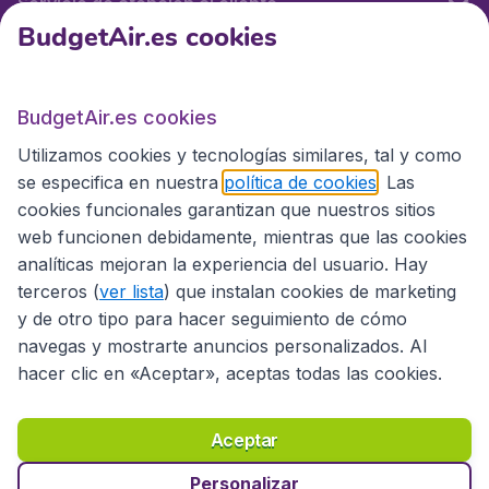
Servicio de atención al cliente
BudgetAir.es cookies
BudgetAir.es
BudgetAir.es cookies
Utilizamos cookies y tecnologías similares, tal y como
Sitios internacionales
se especifica en nuestra
política de cookies
. Las
cookies funcionales garantizan que nuestros sitios
web funcionen debidamente, mientras que las cookies
analíticas mejoran la experiencia del usuario. Hay
terceros (
ver lista
) que instalan cookies de marketing
y de otro tipo para hacer seguimiento de cómo
navegas y mostrarte anuncios personalizados. Al
hacer clic en «Aceptar», aceptas todas las cookies.
Declaración de accesibilidad
Condiciones
Aviso legal
Privacidad
Cookies
Aceptar
Copyright © 2026
Personalizar