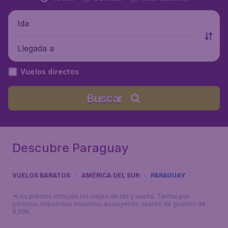
Ida
Llegada a
Vuelos directos
Buscar
Descubre Paraguay
VUELOS BARATOS
AMÉRICA DEL SUR
PARAGUAY
*Los precios incluyen los viajes de ida y vuelta. Tarifas por
persona, impuestos incluidos, excluyendo costes de gestión de
9,99€.