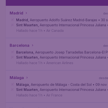
Madrid
de
Madrid
,
Aeropuerto Adolfo Suárez Madrid-Barajas
• 30 
Sint Maarten
,
Aeropuerto Internacional Princesa Juliana
Hallado hace 1 h
•
Air Canada
Barcelona
de
Barcelona
,
Aeropuerto Josep Tarradellas Barcelona-El P
Sint Maarten
,
Aeropuerto Internacional Princesa Juliana
Hallado hace 1 h
•
American Airlines
Málaga
desd
Málaga
,
Aeropuerto de Málaga - Costa del Sol
• 09 nov
Sint Maarten
,
Aeropuerto Internacional Princesa Juliana
Hallado hace 1 h
•
Air France