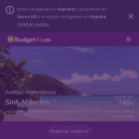
Estás navegando en
Español
, con precios en
Euros (€)
y la región configurada en
España
.
Cambiar ajustes.
Antillas-Holandesas
desde i/v*
Sint-Maarten
748
€
*Los precios excluyen gastos de gestión de 9,99€ y posibles costes
de equipaje.
Reservar vuelos