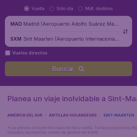
Vuelta
Sólo ida
Múlt. destinos
Madrid (Aeropuerto Adolfo Suárez Madr
MAD
id-Barajas), España
Sint Maarten (Aeropuerto Internacional
SXM
Princesa Juliana), Sint Maarten
Vuelos directos
Buscar
Planea un viaje inolvidable a Sint-M
AMÉRICA DEL SUR
ANTILLAS-HOLANDESAS
SINT-MAARTEN
*Los precios incluyen los viajes de ida y vuelta. Tarifas por persona, i
incluidos, excluyendo costes de gestión de 9,99€.