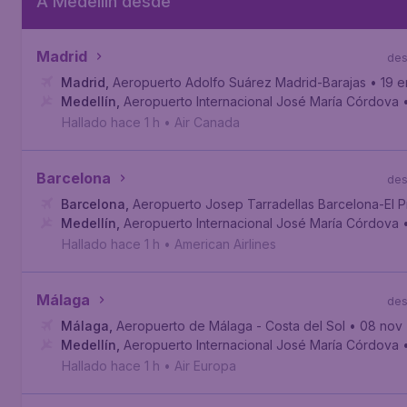
A Medellin desde
Madrid
de
Madrid
,
Aeropuerto Adolfo Suárez Madrid-Barajas
• 19 
Medellín
,
Aeropuerto Internacional José María Córdova
Hallado hace 1 h
•
Air Canada
Barcelona
de
Barcelona
,
Aeropuerto Josep Tarradellas Barcelona-El P
Medellín
,
Aeropuerto Internacional José María Córdova
Hallado hace 1 h
•
American Airlines
Málaga
de
Málaga
,
Aeropuerto de Málaga - Costa del Sol
• 08 nov
Medellín
,
Aeropuerto Internacional José María Córdova
Hallado hace 1 h
•
Air Europa