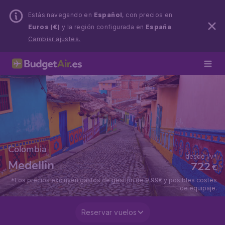
Estás navegando en
Español
, con precios en
Euros (€)
y la región configurada en
España
.
Cambiar ajustes.
Colombia
desde i/v*
Medellin
722
€
*Los precios excluyen gastos de gestión de 9,99€ y posibles costes
de equipaje.
Reservar vuelos