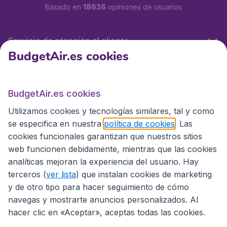
Basado en
18636
opiniones de usuarios
Servicio de atención al cliente
BudgetAir.es cookies
BudgetAir.es
BudgetAir.es cookies
Utilizamos cookies y tecnologías similares, tal y como
Sitios internacionales
se especifica en nuestra
política de cookies
. Las
cookies funcionales garantizan que nuestros sitios
web funcionen debidamente, mientras que las cookies
analíticas mejoran la experiencia del usuario. Hay
terceros (
ver lista
) que instalan cookies de marketing
y de otro tipo para hacer seguimiento de cómo
navegas y mostrarte anuncios personalizados. Al
hacer clic en «Aceptar», aceptas todas las cookies.