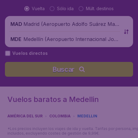
Vuelta
Sólo ida
Múlt. destinos
Madrid (Aeropuerto Adolfo Suárez Madr
MAD
id-Barajas), España
Medellín (Aeropuerto Internacional José
MDE
María Córdova), Colombia
Vuelos directos
Buscar
Vuelos baratos a Medellin
AMÉRICA DEL SUR
COLOMBIA
MEDELLIN
*Los precios incluyen los viajes de ida y vuelta. Tarifas por persona, i
incluidos, excluyendo costes de gestión de 9,99€.