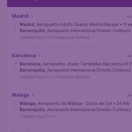
Madrid
de
Madrid
,
Aeropuerto Adolfo Suárez Madrid-Barajas
• 11 s
Barranquilla
,
Aeropuerto Internacional Ernesto Cortissoz
Hallado hace 1 h
•
American Airlines
Barcelona
de
Barcelona
,
Aeropuerto Josep Tarradellas Barcelona-El P
Barranquilla
,
Aeropuerto Internacional Ernesto Cortissoz
Hallado hace 1 h
•
American Airlines
Málaga
de
Málaga
,
Aeropuerto de Málaga - Costa del Sol
• 24 feb
Barranquilla
,
Aeropuerto Internacional Ernesto Cortissoz
Hallado hace 1 h
•