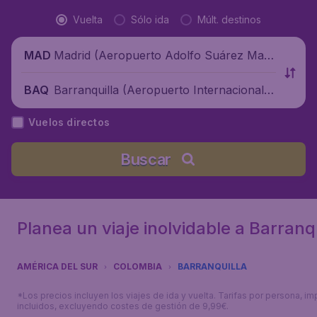
Vuelta
Sólo ida
Múlt. destinos
Madrid (Aeropuerto Adolfo Suárez Madr
MAD
id-Barajas), España
Barranquilla (Aeropuerto Internacional E
BAQ
rnesto Cortissoz), Colombia
Vuelos directos
Buscar
Planea un viaje inolvidable a Barranqu
AMÉRICA DEL SUR
COLOMBIA
BARRANQUILLA
*Los precios incluyen los viajes de ida y vuelta. Tarifas por persona, i
incluidos, excluyendo costes de gestión de 9,99€.