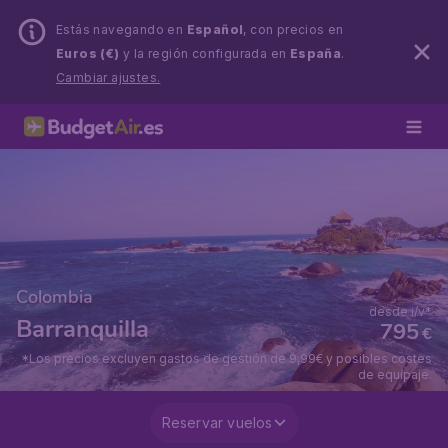
Estás navegando en
Español
, con precios en
Euros (€)
y la región configurada en
España
.
Cambiar ajustes.
Colombia
desde i/v*
Barranquilla
795
€
*Los precios excluyen gastos de gestión de 9,99€ y posibles costes
de equipaje.
Reservar vuelos