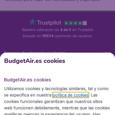
Nuestra valoración es
4 de 5
en Trustpilot
Basado en
18634
opiniones de usuarios
Servicio de atención al cliente
BudgetAir.es cookies
BudgetAir.es
BudgetAir.es cookies
Utilizamos cookies y tecnologías similares, tal y como
Sitios internacionales
se especifica en nuestra
política de cookies
. Las
cookies funcionales garantizan que nuestros sitios
web funcionen debidamente, mientras que las cookies
analíticas mejoran la experiencia del usuario. Hay