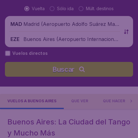
Vuelta
Sólo ida
Múlt. destinos
Madrid (Aeropuerto Adolfo Suárez Madr
MAD
id-Barajas), España
Buenos Aires (Aeropuerto Internacional
EZE
Ministro Pistarini), Argentina
Vuelos directos
Buscar
VUELOS A BUENOS AIRES
QUÉ VER
QUÉ HACER
Buenos Aires: La Ciudad del Tango
y Mucho Más