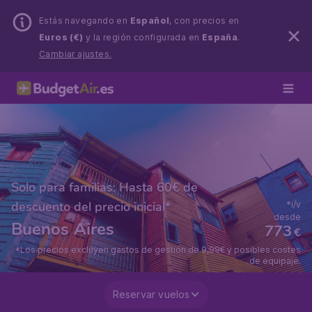
Estás navegando en
Español
, con precios en
Euros (€)
y la región configurada en
España
.
Cambiar ajustes.
Solo para familias: Hasta 60€ de
descuento del precio inicial*
*i/v
desde
Buenos Aires
773
€
*Los precios excluyen gastos de gestión de 9,99€ y posibles costes
de equipaje.
Reservar vuelos