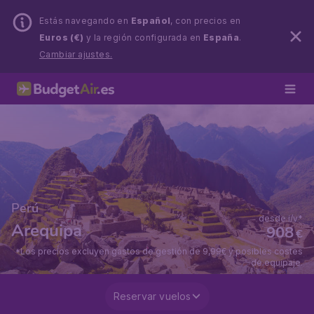
Estás navegando en
Español
, con precios en
Euros (€)
y la región configurada en
España
.
Cambiar ajustes.
Perú
desde i/v*
Arequipa
908
€
*Los precios excluyen gastos de gestión de 9,99€ y posibles costes
de equipaje.
Reservar vuelos