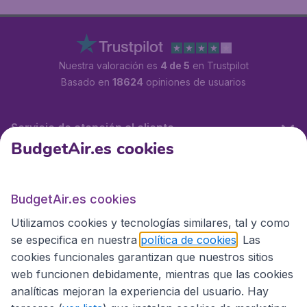
Nuestra valoración es
4 de 5
en Trustpilot
Basado en
18624
opiniones de usuarios
Servicio de atención al cliente
BudgetAir.es cookies
BudgetAir.es
BudgetAir.es cookies
Utilizamos cookies y tecnologías similares, tal y como
Sitios internacionales
se especifica en nuestra
política de cookies
. Las
cookies funcionales garantizan que nuestros sitios
web funcionen debidamente, mientras que las cookies
analíticas mejoran la experiencia del usuario. Hay