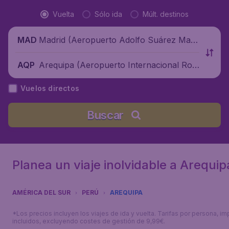
Vuelta
Sólo ida
Múlt. destinos
Madrid (Aeropuerto Adolfo Suárez Madr
MAD
id-Barajas), España
Arequipa (Aeropuerto Internacional Rod
AQP
ríguez Ballón), Perú
Vuelos directos
Buscar
Planea un viaje inolvidable a Arequip
AMÉRICA DEL SUR
PERÚ
AREQUIPA
*Los precios incluyen los viajes de ida y vuelta. Tarifas por persona, i
incluidos, excluyendo costes de gestión de 9,99€.