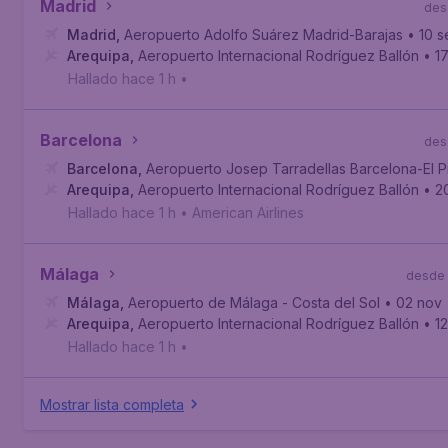
Madrid
des
Madrid
,
Aeropuerto Adolfo Suárez Madrid-Barajas
• 10 
Arequipa
,
Aeropuerto Internacional Rodríguez Ballón
• 1
Hallado hace 1 h
•
Barcelona
des
Barcelona
,
Aeropuerto Josep Tarradellas Barcelona-El P
Arequipa
,
Aeropuerto Internacional Rodríguez Ballón
• 2
Hallado hace 1 h
•
American Airlines
Málaga
desde
Málaga
,
Aeropuerto de Málaga - Costa del Sol
• 02 nov
Arequipa
,
Aeropuerto Internacional Rodríguez Ballón
• 1
Hallado hace 1 h
•
Mostrar lista completa