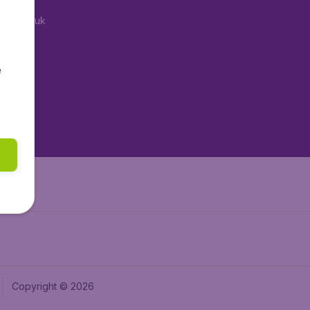
tAir.co.uk
aden.de
tAir.fr
e
tAir.nl
aden.at
Air.it
Copyright © 2026