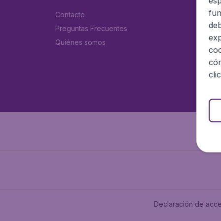
esp
fun
Contacto
deb
Preguntas Frecuentes
exp
Quiénes somos
coo
cóm
cli
Declaración de acce