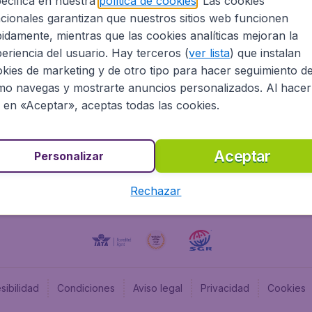
ecifica en nuestra
política de cookies
. Las cookies
cionales garantizan que nuestros sitios web funcionen
Programa afiliados
Budge
idamente, mientras que las cookies analíticas mejoran la
Información Legal
Flugl
eriencia del usuario. Hay terceros (
ver lista
) que instalan
Oportunidades profesionales
Budge
kies de marketing y de otro tipo para hacer seguimiento d
Budge
o navegas y mostrarte anuncios personalizados. Al hacer
Flugl
c en «Aceptar», aceptas todas las cookies.
Budget
Aceptar
Personalizar
Rechazar
sibilidad
Condiciones
Aviso legal
Privacidad
Cookies