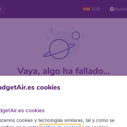
EUR
Ayuda
Vaya, algo ha fallado...
dgetAir.es cookies
e 5
en Trustpilot
Basado en
1
dgetAir.es cookies
lizamos cookies y tecnologías similares, tal y como se
BudgetAir.es
Siti