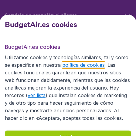
Servicio de atención al cliente
BudgetAir.es cookies
BudgetAir.es
BudgetAir.es cookies
Utilizamos cookies y tecnologías similares, tal y como
Sitios internacionales
se especifica en nuestra
política de cookies
. Las
cookies funcionales garantizan que nuestros sitios
web funcionen debidamente, mientras que las cookies
analíticas mejoran la experiencia del usuario. Hay
terceros (
ver lista
) que instalan cookies de marketing
y de otro tipo para hacer seguimiento de cómo
navegas y mostrarte anuncios personalizados. Al
hacer clic en «Aceptar», aceptas todas las cookies.
Declaración de accesibilidad
Condiciones