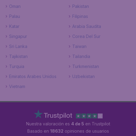
Oman
Pakistan
Palau
Filipinas
Katar
Arabia Saudita
Singapur
Corea Del Sur
Sri Lanka
Taiwan
Tajikistan
Tailandia
Turquia
Turkmenistan
Emiratos Arabes Unidos
Uzbekistan
Vietnam
Nuestra valoración es
4 de 5
en Trustpilot
Basado en
18632
opiniones de usuarios