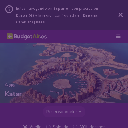
Estás navegando en
Español
, con precios en
Euros (€)
y la región configurada en
España
.
Cambiar ajustes.
Asia
Katar
Reservar vuelos
Vuelta
Sólo ida
Múlt. destinos