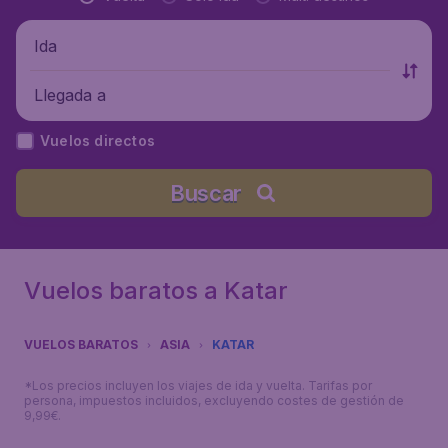
Ida
Llegada a
Vuelos directos
Buscar
Vuelos baratos a Katar
VUELOS BARATOS
ASIA
KATAR
*Los precios incluyen los viajes de ida y vuelta. Tarifas por
persona, impuestos incluidos, excluyendo costes de gestión de
9,99€.