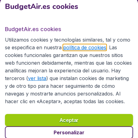
BudgetAir.es cookies
BudgetAir.es
BudgetAir.es cookies
Utilizamos cookies y tecnologías similares, tal y como
Sitios internacionales
se especifica en nuestra
política de cookies
. Las
cookies funcionales garantizan que nuestros sitios
web funcionen debidamente, mientras que las cookies
analíticas mejoran la experiencia del usuario. Hay
terceros (
ver lista
) que instalan cookies de marketing
y de otro tipo para hacer seguimiento de cómo
navegas y mostrarte anuncios personalizados. Al
hacer clic en «Aceptar», aceptas todas las cookies.
Declaración de accesibilidad
Condiciones
Aviso legal
Privacidad
Cookies
Aceptar
Copyright © 2026
Personalizar