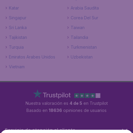
Katar
Arabia Saudita
Singapur
Corea Del Sur
Sri Lanka
Taiwan
Tajikistan
Tailandia
Turquia
Turkmenistan
Emiratos Arabes Unidos
Uzbekistan
Vietnam
Nuestra valoración es
4 de 5
en Trustpilot
Basado en
18636
opiniones de usuarios
Servicio de atención al cliente