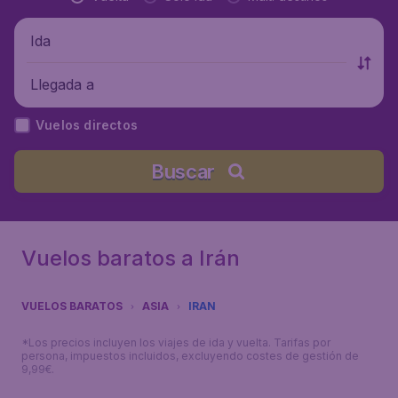
Ida
Llegada a
Vuelos directos
Buscar
Vuelos baratos a Irán
VUELOS BARATOS
ASIA
IRAN
*Los precios incluyen los viajes de ida y vuelta. Tarifas por
persona, impuestos incluidos, excluyendo costes de gestión de
9,99€.