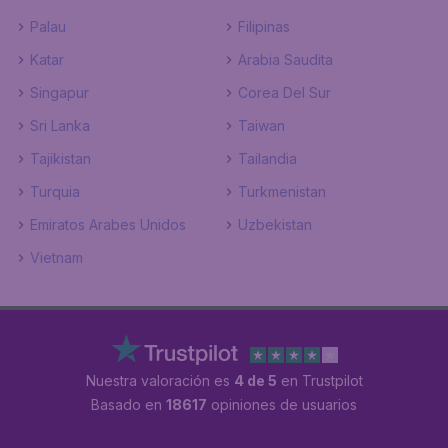
Palau
Filipinas
Katar
Arabia Saudita
Singapur
Corea Del Sur
Sri Lanka
Taiwan
Tajikistan
Tailandia
Turquia
Turkmenistan
Emiratos Arabes Unidos
Uzbekistan
Vietnam
Nuestra valoración es
4 de 5
en Trustpilot
Basado en
18617
opiniones de usuarios