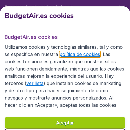
Servicio de atención al cliente
BudgetAir.es cookies
BudgetAir.es
BudgetAir.es cookies
Utilizamos cookies y tecnologías similares, tal y como
Sitios internacionales
se especifica en nuestra
política de cookies
. Las
cookies funcionales garantizan que nuestros sitios
web funcionen debidamente, mientras que las cookies
analíticas mejoran la experiencia del usuario. Hay
terceros (
ver lista
) que instalan cookies de marketing
y de otro tipo para hacer seguimiento de cómo
navegas y mostrarte anuncios personalizados. Al
hacer clic en «Aceptar», aceptas todas las cookies.
Declaración de accesibilidad
Condiciones
Aviso legal
Privacidad
Cookies
Aceptar
Copyright © 2026