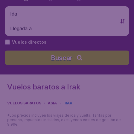
Ida
Llegada a
Vuelos directos
Buscar
Vuelos baratos a Irak
VUELOS BARATOS
ASIA
IRAK
*Los precios incluyen los viajes de ida y vuelta. Tarifas por
persona, impuestos incluidos, excluyendo costes de gestión de
9,99€.