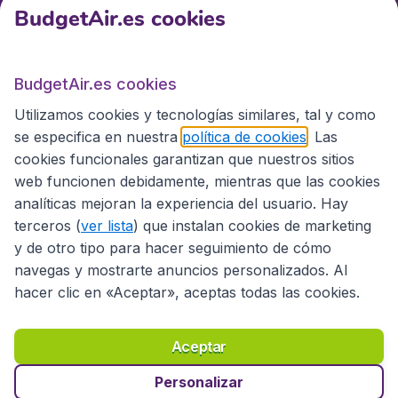
BudgetAir.es cookies
BudgetAir.es
BudgetAir.es cookies
Utilizamos cookies y tecnologías similares, tal y como
Sitios internacionales
se especifica en nuestra
política de cookies
. Las
cookies funcionales garantizan que nuestros sitios
web funcionen debidamente, mientras que las cookies
analíticas mejoran la experiencia del usuario. Hay
terceros (
ver lista
) que instalan cookies de marketing
y de otro tipo para hacer seguimiento de cómo
navegas y mostrarte anuncios personalizados. Al
hacer clic en «Aceptar», aceptas todas las cookies.
Declaración de accesibilidad
Condiciones
Aviso legal
Privacidad
Cookies
Aceptar
Copyright © 2026
Personalizar