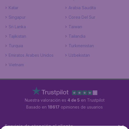
Katar
Arabia Saudita
Singapur
Corea Del Sur
Sri Lanka
Taiwan
Tajikistan
Tailandia
Turquia
Turkmenistan
Emiratos Arabes Unidos
Uzbekistan
Vietnam
Nuestra valoración es
4 de 5
en Trustpilot
Basado en
18617
opiniones de usuarios
Servicio de atención al cliente