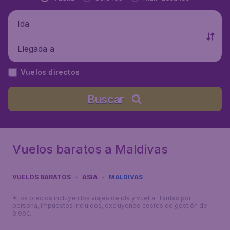
Ida
Llegada a
Vuelos directos
Buscar
Vuelos baratos a Maldivas
VUELOS BARATOS
ASIA
MALDIVAS
*Los precios incluyen los viajes de ida y vuelta. Tarifas por
persona, impuestos incluidos, excluyendo costes de gestión de
9,99€.