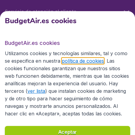
Servicio de atención al cliente
BudgetAir.es cookies
BudgetAir.es
BudgetAir.es cookies
Utilizamos cookies y tecnologías similares, tal y como
Sitios internacionales
se especifica en nuestra
política de cookies
. Las
cookies funcionales garantizan que nuestros sitios
web funcionen debidamente, mientras que las cookies
analíticas mejoran la experiencia del usuario. Hay
terceros (
ver lista
) que instalan cookies de marketing
y de otro tipo para hacer seguimiento de cómo
navegas y mostrarte anuncios personalizados. Al
hacer clic en «Aceptar», aceptas todas las cookies.
Declaración de accesibilidad
Condiciones
Aviso legal
Privacidad
Cookies
Aceptar