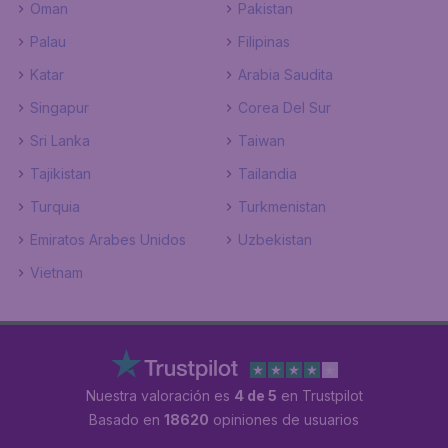
Oman
Pakistan
Palau
Filipinas
Katar
Arabia Saudita
Singapur
Corea Del Sur
Sri Lanka
Taiwan
Tajikistan
Tailandia
Turquia
Turkmenistan
Emiratos Arabes Unidos
Uzbekistan
Vietnam
Nuestra valoración es
4 de 5
en Trustpilot
Basado en
18620
opiniones de usuarios