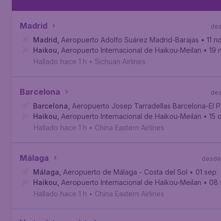
Madrid
de
Madrid
,
Aeropuerto Adolfo Suárez Madrid-Barajas
• 11 n
Haikou
,
Aeropuerto Internacional de Haikou-Meilan
• 19 
Hallado hace 1 h
•
Sichuan Airlines
Barcelona
de
Barcelona
,
Aeropuerto Josep Tarradellas Barcelona-El P
Haikou
,
Aeropuerto Internacional de Haikou-Meilan
• 15 
Hallado hace 1 h
•
China Eastern Airlines
Málaga
desde
Málaga
,
Aeropuerto de Málaga - Costa del Sol
• 01 sep
Haikou
,
Aeropuerto Internacional de Haikou-Meilan
• 08
Hallado hace 1 h
•
China Eastern Airlines