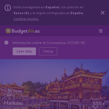
Estás navegando en
Español
, con precios en
Euros (€)
y la región configurada en
España
.
Cambiar ajustes.
Información sobre el Coronavirus (COVID-19)
Leer más
Cerca
China
desde i/v*
Haikou
555
€