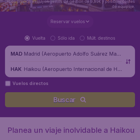
*Los precios excluyen gastos de gestión de 9,99€ y posibles costes
de equipaje.
Reservar vuelos
Vuelta
Sólo ida
Múlt. destinos
Madrid (Aeropuerto Adolfo Suárez Madr
MAD
id-Barajas), España
Haikou (Aeropuerto Internacional de Hai
HAK
kou-Meilan), China
Vuelos directos
Buscar
Planea un viaje inolvidable a Haikou