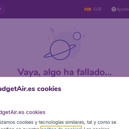
EUR
Ayuda
Vaya, algo ha fallado...
dgetAir.es cookies
 5
en Trustpilot
Basado en
1
dgetAir.es cookies
lizamos cookies y tecnologías similares, tal y como se
BudgetAir.es
Siti