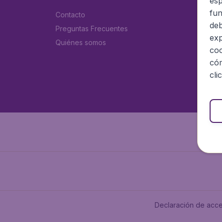
esp
fun
Contacto
deb
Preguntas Frecuentes
exp
Quiénes somos
coo
cóm
cli
Declaración de acce