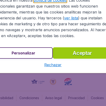
ecifica en nuestra
política de cookies
. Las cookies
cionales garantizan que nuestros sitios web funcionen
Programa afiliados
Budge
idamente, mientras que las cookies analíticas mejoran la
Información Legal
Flugl
eriencia del usuario. Hay terceros (
ver lista
) que instalan
Oportunidades profesionales
Budge
kies de marketing y de otro tipo para hacer seguimiento d
Budge
o navegas y mostrarte anuncios personalizados. Al hacer
Flugl
c en «Aceptar», aceptas todas las cookies.
Budget
Aceptar
Personalizar
Rechazar
sibilidad
Condiciones
Aviso legal
Privacidad
Cookies