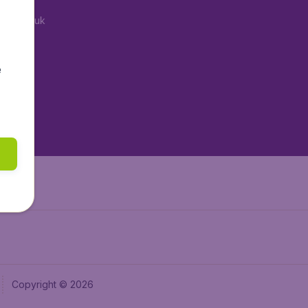
tAir.co.uk
aden.de
tAir.fr
e
tAir.nl
aden.at
Air.it
Copyright © 2026