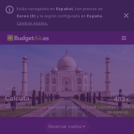
Estás navegando en
Español
, con precios en
Euros (€)
y la región configurada en
España
.
Cambiar ajustes.
India
desde i/v*
Calcuta
483
€
*Los precios excluyen gastos de gestión de 9,99€ y posibles costes
de equipaje.
Reservar vuelos