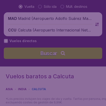
Vuelta
Sólo ida
Múlt. destinos
Madrid (Aeropuerto Adolfo Suárez Madr
MAD
id-Barajas), España
Calcuta (Aeropuerto Internacional Netaji
CCU
Subhas Chandra Bose), India
Vuelos directos
Buscar
Vuelos baratos a Calcuta
ASIA
INDIA
CALCUTA
*Los precios incluyen los viajes de ida y vuelta. Tarifas por persona, im
excluyendo costes de gestión de 9,99€.