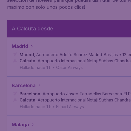
seleccion de hoteles para que puedas disfrutar de tus v
maximo con solo unos pocos clics!
A Calcuta desde
Madrid
Madrid
,
Aeropuerto Adolfo Suárez Madrid-Barajas
• 12 
Calcuta
,
Aeropuerto Internacional Netaji Subhas Chandr
Hallado hace 1 h
•
Qatar Airways
Barcelona
Barcelona
,
Aeropuerto Josep Tarradellas Barcelona-El P
Calcuta
,
Aeropuerto Internacional Netaji Subhas Chandr
Hallado hace 1 h
•
Etihad Airways
Málaga