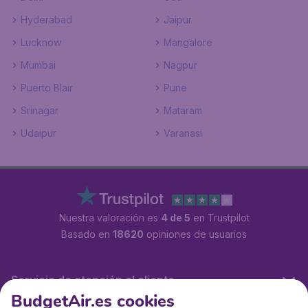
Hyderabad
Jaipur
Lucknow
Mangalore
Mumbai
Nagpur
Puerto Blair
Pune
Srinagar
Mataram
Udaipur
Varanasi
Nuestra valoración es
4 de 5
en Trustpilot
Basado en
18620
opiniones de usuarios
Servicio de atención al cliente
BudgetAir.es cookies