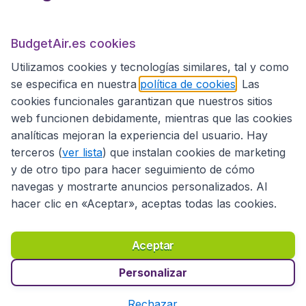
BudgetAir.es
BudgetAir.es cookies
Utilizamos cookies y tecnologías similares, tal y como
Sitios internacionales
se especifica en nuestra
política de cookies
. Las
cookies funcionales garantizan que nuestros sitios
web funcionen debidamente, mientras que las cookies
analíticas mejoran la experiencia del usuario. Hay
terceros (
ver lista
) que instalan cookies de marketing
y de otro tipo para hacer seguimiento de cómo
navegas y mostrarte anuncios personalizados. Al
hacer clic en «Aceptar», aceptas todas las cookies.
Declaración de accesibilidad
Condiciones
Aviso legal
Privacidad
Cookies
Aceptar
Copyright © 2026
Personalizar
Rechazar