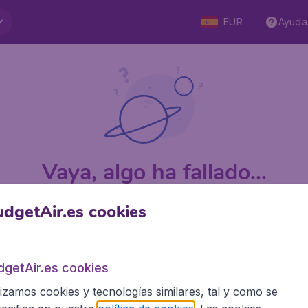
EUR
Ayuda
Vaya, algo ha fallado...
dgetAir.es cookies
 5
en Trustpilot
Basado en
1
dgetAir.es cookies
lizamos cookies y tecnologías similares, tal y como se
BudgetAir.es
Siti