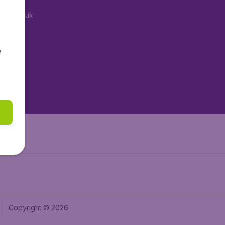
tAir.co.uk
aden.de
tAir.fr
e
tAir.nl
aden.at
Air.it
Copyright © 2026