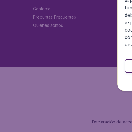
esp
fun
Contacto
deb
Preguntas Frecuentes
exp
Quiénes somos
coo
cóm
cli
Declaración de acce