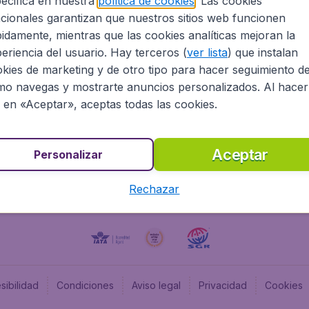
ecifica en nuestra
política de cookies
. Las cookies
cionales garantizan que nuestros sitios web funcionen
Programa afiliados
Budge
idamente, mientras que las cookies analíticas mejoran la
Información Legal
Flugl
eriencia del usuario. Hay terceros (
ver lista
) que instalan
Oportunidades profesionales
Budge
kies de marketing y de otro tipo para hacer seguimiento d
Budge
o navegas y mostrarte anuncios personalizados. Al hacer
Flugl
c en «Aceptar», aceptas todas las cookies.
Budget
Aceptar
Personalizar
Rechazar
sibilidad
Condiciones
Aviso legal
Privacidad
Cookies