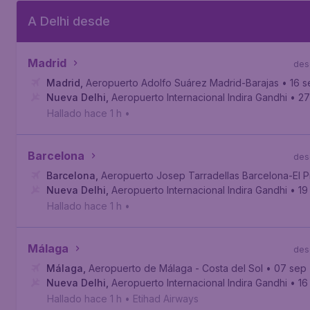
A Delhi desde
Madrid
des
Madrid
,
Aeropuerto Adolfo Suárez Madrid-Barajas
• 16 
Nueva Delhi
,
Aeropuerto Internacional Indira Gandhi
• 27
Hallado hace 1 h
•
Barcelona
des
Barcelona
,
Aeropuerto Josep Tarradellas Barcelona-El P
Nueva Delhi
,
Aeropuerto Internacional Indira Gandhi
• 19
Hallado hace 1 h
•
Málaga
des
Málaga
,
Aeropuerto de Málaga - Costa del Sol
• 07 sep
Nueva Delhi
,
Aeropuerto Internacional Indira Gandhi
• 16
Hallado hace 1 h
•
Etihad Airways