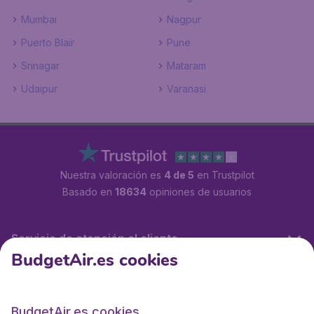
Mumbai
Nagpur
Puerto Blair
Pune
Srinagar
Mataram
Udaipur
Varanasi
Nuestra valoración es
4 de 5
en Trustpilot
Basado en
18634
opiniones de usuarios
Servicio de atención al cliente
BudgetAir.es cookies
BudgetAir.es
BudgetAir.es cookies