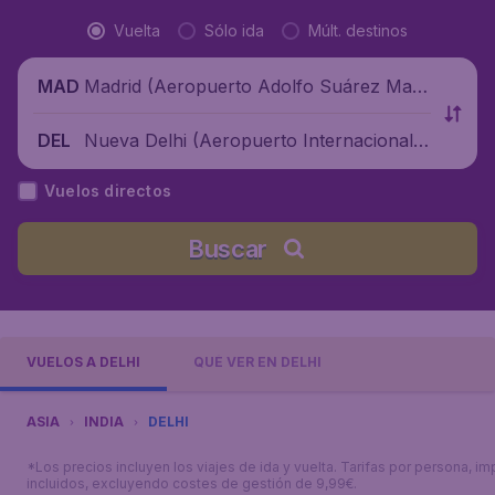
Vuelta
Sólo ida
Múlt. destinos
Madrid (Aeropuerto Adolfo Suárez Madr
MAD
id-Barajas), España
Nueva Delhi (Aeropuerto Internacional I
DEL
ndira Gandhi), India
Vuelos directos
Buscar
VUELOS A DELHI
QUÉ VER EN DELHI
ASIA
INDIA
DELHI
*Los precios incluyen los viajes de ida y vuelta. Tarifas por persona, i
incluidos, excluyendo costes de gestión de 9,99€.