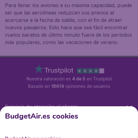
Para llenar los aviones a su máxima capacidad, puede
ser que las aerolíneas reduzcan sus precios al
acercarse a la fecha de salida, con el fin de atraer
nuevos pasajeros. Esto hace que sea fácil encontrar
vuelos baratos de último minuto fuera de los períodos
más populares, como las vacaciones de verano.
Nuestra valoración es
4 de 5
en Trustpilot
Basado en
18614
opiniones de usuarios
Servicio de atención al cliente
BudgetAir.es cookies
BudgetAir.es