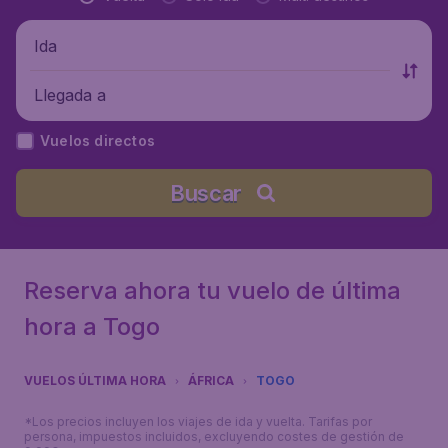
Ida
Llegada a
Vuelos directos
Buscar
Reserva ahora tu vuelo de última
hora a Togo
VUELOS ÚLTIMA HORA
ÁFRICA
TOGO
*Los precios incluyen los viajes de ida y vuelta. Tarifas por
persona, impuestos incluidos, excluyendo costes de gestión de