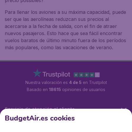
precio possibles?
Para llenar los aviones a su máxima capacidad, puede
ser que las aerolíneas reduzcan sus precios al
acercarse a la fecha de salida, con el fin de atraer
nuevos pasajeros. Esto hace que sea fácil encontrar
vuelos baratos de último minuto fuera de los períodos
más populares, como las vacaciones de verano.
Nuestra valoración es
4 de 5
en Trustpilot
Basado en
18615
opiniones de usuarios
Servicio de atención al cliente
BudgetAir.es cookies
BudgetAir.es