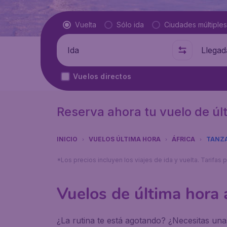
Tipo de vuelo
Vuelta
Sólo ida
Ciudades múltiples
Salida de
A dónde
Vuelos directos
Reserva ahora tu vuelo de úl
INICIO
VUELOS ÚLTIMA HORA
ÁFRICA
TANZ
*Los precios incluyen los viajes de ida y vuelta. Tarifa
Vuelos de última hora 
¿La rutina te está agotando? ¿Necesitas un