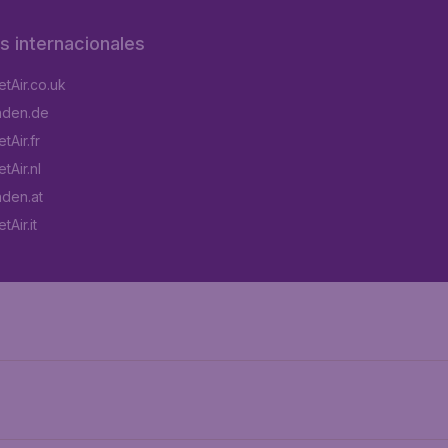
os internacionales
tAir.co.uk
aden.de
tAir.fr
tAir.nl
aden.at
Air.it