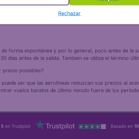
Tanzania
Rechazar
r fácilmente ofertas de vuelo de última hora en BudgetAir.
de forma espontánea y por lo general, poco antes de la sa
30 días antes de la salida. También se utiliza el término últ
r precio possibles?
puede ser que las aerolíneas reduzcan sus precios al acerca
ontrar vuelos baratos de último minuto fuera de los perío
 5
en Trustpilot
Basado en
1