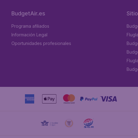
BudgetAir.es
Siti
Programa afiliados
Budge
Información Legal
Flugl
Oportunidades profesionales
Budge
Budge
Flugl
Budget