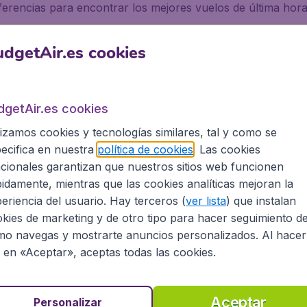
ferencias para encontrar los mejores vuelos de última hor
dgetAir.es cookies
s de última hora?
es muy fácil. Haz una búsqueda en BudgetAir.es, indicando 
dgetAir.es cookies
lizamos cookies y tecnologías similares, tal y como se
viaje o en tu aeropuerto de salida para encontrar nuestras 
ecifica en nuestra
política de cookies
. Las cookies
+/- 3 días y realizar múltiples búsquedas para explorar to
cionales garantizan que nuestros sitios web funcionen
llevarás agradables sorpresas.
idamente, mientras que las cookies analíticas mejoran la
eriencia del usuario. Hay terceros (
ver lista
) que instalan
kies de marketing y de otro tipo para hacer seguimiento d
o navegas y mostrarte anuncios personalizados. Al hacer
s por persona, impuestos incluidos, excluyendo costes de gestión de 9,99€.
c en «Aceptar», aceptas todas las cookies.
Aceptar
Personalizar