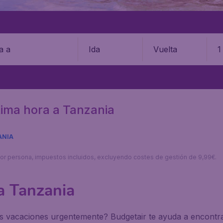
Ida
Vuelta
1
tima hora a Tanzania
ANIA
s por persona, impuestos incluidos, excluyendo costes de gestión de 9,99€.
a Tanzania
as vacaciones urgentemente? Budgetair te ayuda a encontra