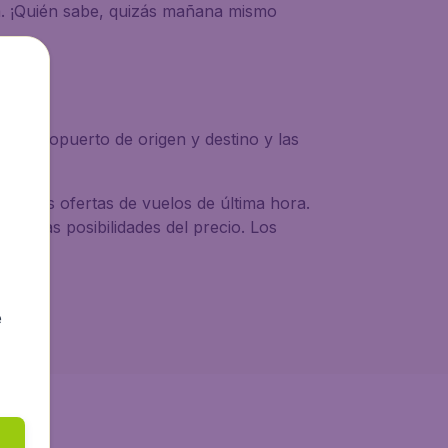
a. ¡Quién sabe, quizás mañana mismo
tu aeropuerto de origen y destino y las
mejores ofertas de vuelos de última hora.
das las posibilidades del precio. Los
e