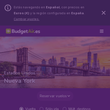
Estás navegando en
Español
, con precios en
Euros (€)
y la región configurada en
España
.
Cambiar ajustes.
Estados Unidos
Nueva York
Reservar vuelos
Vuelta
Sólo ida
Múlt. destinos