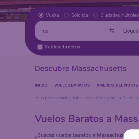
Tipo de vuelo
Vuelta
Sólo ida
Ciudades múltiples
Salida de
A dónde
Vuelos directos
Descubre Massachusetts
INICIO
VUELOS BARATOS
AMÉRICA DEL NORTE
*Los precios incluyen los viajes de ida y vuelta. Tarifa
Vuelos Baratos a Mass
¿Buscas vuelos baratos a Massachusetts? En