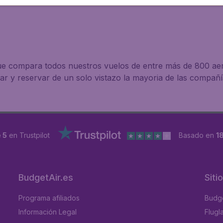
 que compara todos nuestros vuelos de entre más de 800 ae
 y reservar de un solo vistazo la mayoria de las compañía
 5
en Trustpilot
Basado en
1
BudgetAir.es
Siti
Programa afiliados
Budge
Información Legal
Flugl