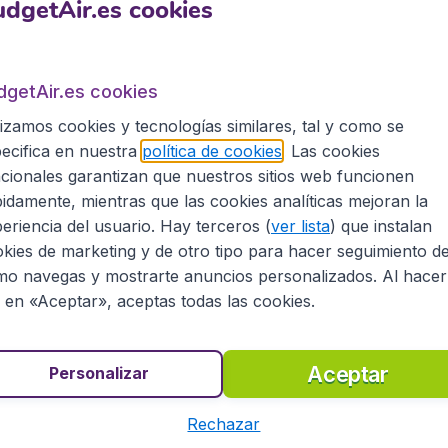
dgetAir.es cookies
Puedes personalizar tu búsqueda de vuelos baratos utilizan
efieras para encontrar el mejor precio possible en tus vue
los para el día escogido.
dgetAir.es cookies
lo y fácil donde podrás
comparar por precio, hora de salid
er el vuelo que quieras reservar y continuar con el proces
lizamos cookies y tecnologías similares, tal y como se
ecifica en nuestra
política de cookies
. Las cookies
cionales garantizan que nuestros sitios web funcionen
idamente, mientras que las cookies analíticas mejoran la
eriencia del usuario. Hay terceros (
ver lista
) que instalan
 nuestros vuelos a Massachusetts, podrás buscar entre má
kies de marketing y de otro tipo para hacer seguimiento d
 de todo el mundo. Con budgetair.es podrás diseñar y reser
ura y protegida.
o navegas y mostrarte anuncios personalizados. Al hacer
c en «Aceptar», aceptas todas las cookies.
Aceptar
Personalizar
s por persona, impuestos incluidos, excluyendo costes de gestión de 9,99€.
Rechazar