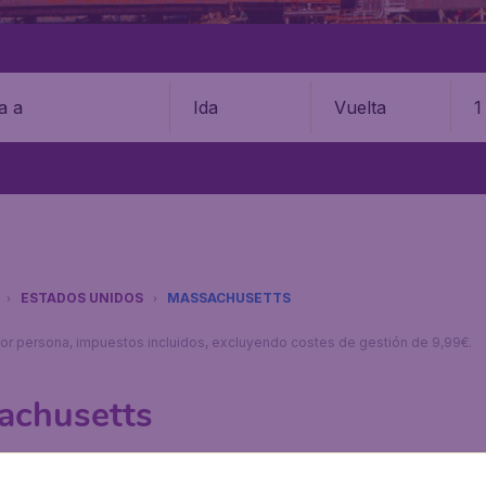
Ida
Vuelta
1
ESTADOS UNIDOS
MASSACHUSETTS
s por persona, impuestos incluidos, excluyendo costes de gestión de 9,99€.
achusetts
 BudgetAir.es podrás encontrar nuestras mejores ofertas 