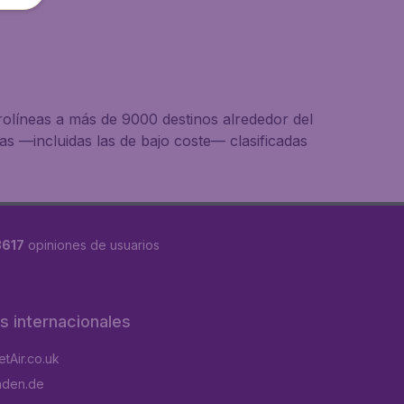
rolíneas a más de 9000 destinos alrededor del
s —incluidas las de bajo coste— clasificadas
8617
opiniones de usuarios
os internacionales
tAir.co.uk
aden.de