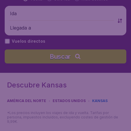
Ida
Llegada a
Vuelos directos
Buscar
Descubre Kansas
AMÉRICA DEL NORTE
ESTADOS UNIDOS
KANSAS
*Los precios incluyen los viajes de ida y vuelta. Tarifas por
persona, impuestos incluidos, excluyendo costes de gestión de
9,99€.