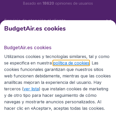
Basado en
18620
opiniones de usuarios
Servicio de atención al cliente
BudgetAir.es cookies
BudgetAir.es
BudgetAir.es cookies
Utilizamos cookies y tecnologías similares, tal y como
Sitios internacionales
se especifica en nuestra
política de cookies
. Las
cookies funcionales garantizan que nuestros sitios
web funcionen debidamente, mientras que las cookies
analíticas mejoran la experiencia del usuario. Hay
terceros (
ver lista
) que instalan cookies de marketing
y de otro tipo para hacer seguimiento de cómo
navegas y mostrarte anuncios personalizados. Al
hacer clic en «Aceptar», aceptas todas las cookies.