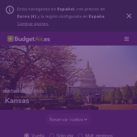
Estás navegando en
Español
, con precios en
Euros (€)
y la región configurada en
España
.
Cambiar ajustes.
Estados Unidos
Kansas
Reservar vuelos
Vuelta
Sólo ida
Múlt. destinos