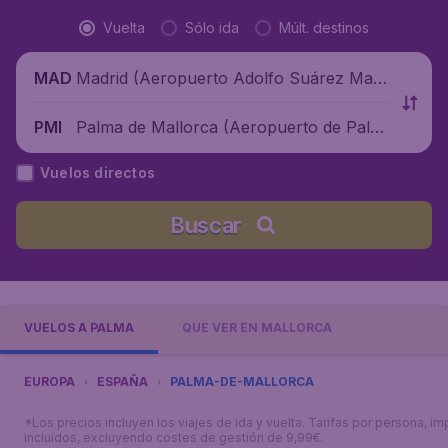
Vuelta
Sólo ida
Múlt. destinos
Madrid (Aeropuerto Adolfo Suárez Madr
MAD
id-Barajas), España
Palma de Mallorca (Aeropuerto de Palm
PMI
a de Mallorca), España
Vuelos directos
Buscar
VUELOS A PALMA
QUÉ VER EN MALLORCA
EUROPA
ESPAÑA
PALMA-DE-MALLORCA
*Los precios incluyen los viajes de ida y vuelta. Tarifas por persona, i
incluidos, excluyendo costes de gestión de 9,99€.