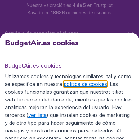
Nuestra valoración es
4 de 5
en Trustpilot
Basado en
18636
opiniones de usuarios
Servicio de atención al cliente
BudgetAir.es cookies
BudgetAir.es
BudgetAir.es cookies
Utilizamos cookies y tecnologías similares, tal y como
Sitios internacionales
se especifica en nuestra
política de cookies
. Las
cookies funcionales garantizan que nuestros sitios
web funcionen debidamente, mientras que las cookies
analíticas mejoran la experiencia del usuario. Hay
terceros (
ver lista
) que instalan cookies de marketing
y de otro tipo para hacer seguimiento de cómo
navegas y mostrarte anuncios personalizados. Al
hacer clic en «Aceptar», aceptas todas las cookies.