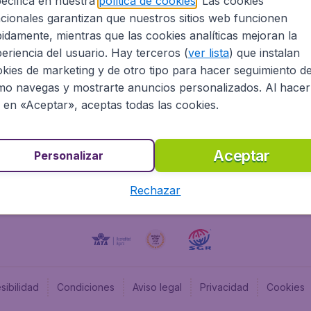
ecifica en nuestra
política de cookies
. Las cookies
cionales garantizan que nuestros sitios web funcionen
Programa afiliados
Budge
idamente, mientras que las cookies analíticas mejoran la
Información Legal
Flugl
eriencia del usuario. Hay terceros (
ver lista
) que instalan
Oportunidades profesionales
Budge
kies de marketing y de otro tipo para hacer seguimiento d
Budge
o navegas y mostrarte anuncios personalizados. Al hacer
Flugl
c en «Aceptar», aceptas todas las cookies.
Budget
Aceptar
Personalizar
Rechazar
sibilidad
Condiciones
Aviso legal
Privacidad
Cookies