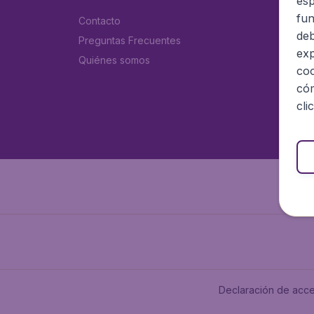
esp
fun
Contacto
deb
Preguntas Frecuentes
exp
Quiénes somos
coo
cóm
cli
Declaración de acce