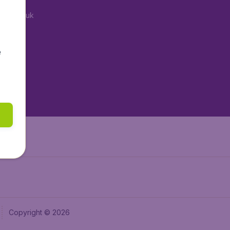
tAir.co.uk
aden.de
tAir.fr
e
tAir.nl
aden.at
Air.it
Copyright © 2026