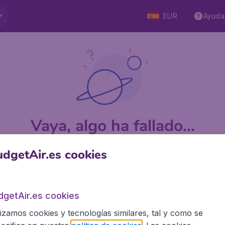
EUR
Ayuda
Vaya, algo ha fallado...
dgetAir.es cookies
e 5
en Trustpilot
Basado en
1
dgetAir.es cookies
lizamos cookies y tecnologías similares, tal y como se
BudgetAir.es
Siti