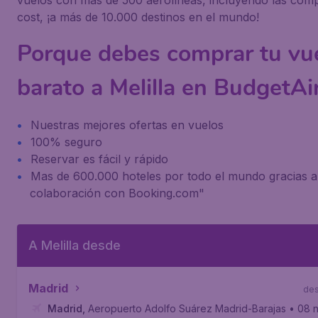
vuelos con más de 500 aerolíneas, incluyendo las com
cost, ¡a más de 10.000 destinos en el mundo!
Porque debes comprar tu vu
barato a Melilla en BudgetAi
Nuestras mejores ofertas en vuelos
100% seguro
Reservar es fácil y rápido
Mas de 600.000 hoteles por todo el mundo gracias a
colaboración con Booking.com"
A Melilla desde
Madrid
de
Madrid
,
Aeropuerto Adolfo Suárez Madrid-Barajas
• 08 