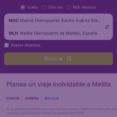
Vuelta
Sólo ida
Múlt. destinos
Madrid (Aeropuerto Adolfo Suárez Madr
MAD
id-Barajas), España
Melilla (Aeropuerto de Melilla), España
MLN
Vuelos directos
Buscar
Planea un viaje inolvidable a Melilla
EUROPA
ESPAÑA
MELILLA
*Los precios incluyen los viajes de ida y vuelta. Tarifas por persona, i
incluidos, excluyendo costes de gestión de 9,99€.