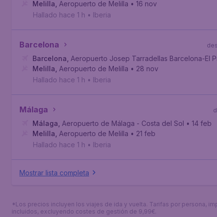
Melilla
,
Aeropuerto de Melilla
• 16 nov
Hallado hace 1 h
•
Iberia
Barcelona
de
Barcelona
,
Aeropuerto Josep Tarradellas Barcelona-El P
Melilla
,
Aeropuerto de Melilla
• 28 nov
Hallado hace 1 h
•
Iberia
Málaga
d
Málaga
,
Aeropuerto de Málaga - Costa del Sol
• 14 feb
Melilla
,
Aeropuerto de Melilla
• 21 feb
Hallado hace 1 h
•
Iberia
Mostrar lista completa
*Los precios incluyen los viajes de ida y vuelta. Tarifas por persona, i
incluidos, excluyendo costes de gestión de 9,99€.