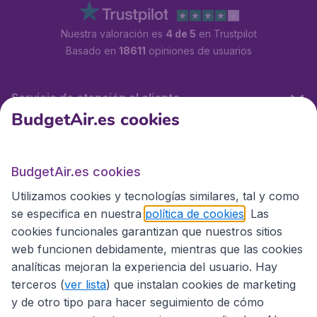
Nuestra valoración es
4 de 5
en Trustpilot
Basado en
18611
opiniones de usuarios
Servicio de atención al cliente
BudgetAir.es cookies
BudgetAir.es
BudgetAir.es cookies
Utilizamos cookies y tecnologías similares, tal y como
Sitios internacionales
se especifica en nuestra
política de cookies
. Las
cookies funcionales garantizan que nuestros sitios
web funcionen debidamente, mientras que las cookies
analíticas mejoran la experiencia del usuario. Hay
terceros (
ver lista
) que instalan cookies de marketing
y de otro tipo para hacer seguimiento de cómo