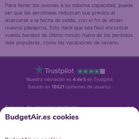
Para llenar los aviones a su máxima capacidad, puede
ser que las aerolíneas reduzcan sus precios al
acercarse a la fecha de salida, con el fin de atraer
nuevos pasajeros. Esto hace que sea fácil encontrar
vuelos baratos de último minuto fuera de los períodos
más populares, como las vacaciones de verano.
Nuestra valoración es
4 de 5
en Trustpilot
Basado en
18621
opiniones de usuarios
Servicio de atención al cliente
BudgetAir.es cookies
BudgetAir.es