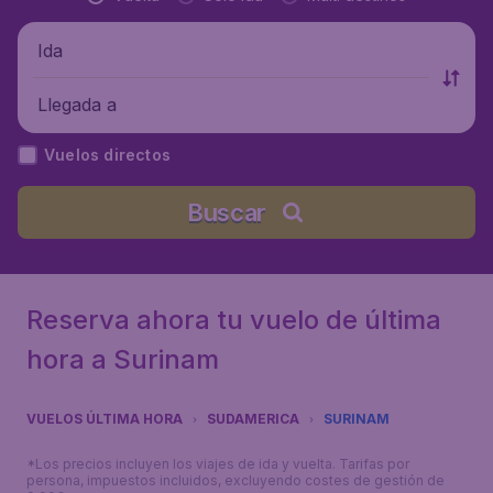
Ida
Llegada a
Vuelos directos
Buscar
Reserva ahora tu vuelo de última
hora a Surinam
VUELOS ÚLTIMA HORA
SUDAMERICA
SURINAM
*Los precios incluyen los viajes de ida y vuelta. Tarifas por
persona, impuestos incluidos, excluyendo costes de gestión de