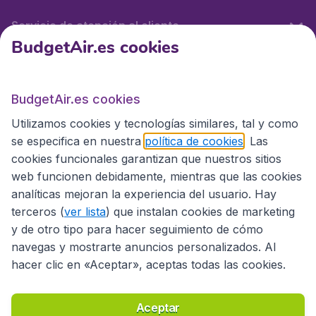
Servicio de atención al cliente
BudgetAir.es cookies
BudgetAir.es
BudgetAir.es cookies
Utilizamos cookies y tecnologías similares, tal y como
Sitios internacionales
se especifica en nuestra
política de cookies
. Las
cookies funcionales garantizan que nuestros sitios
web funcionen debidamente, mientras que las cookies
analíticas mejoran la experiencia del usuario. Hay
terceros (
ver lista
) que instalan cookies de marketing
y de otro tipo para hacer seguimiento de cómo
navegas y mostrarte anuncios personalizados. Al
hacer clic en «Aceptar», aceptas todas las cookies.
Declaración de accesibilidad
Condiciones
Aviso legal
Privacidad
Cookies
Aceptar