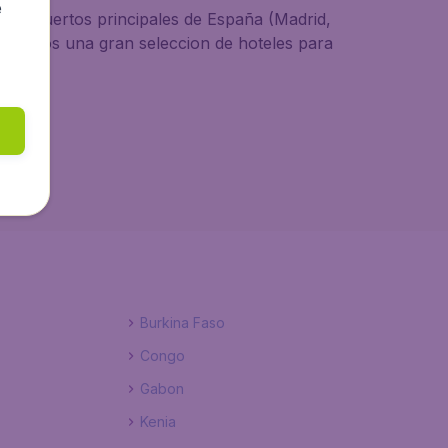
e
 aeropuertos principales de España (Madrid,
frecemos una gran seleccion de hoteles para
Burkina Faso
Congo
Gabon
Kenia