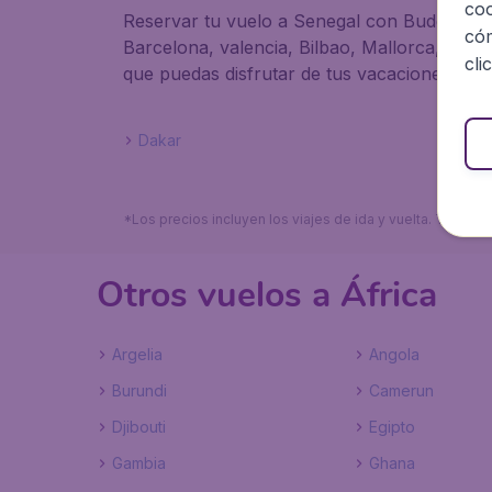
coo
Reservar tu vuelo a Senegal con BudgetAir.e
cóm
Barcelona, valencia, Bilbao, Mallorca, Sevi
cli
que puedas disfrutar de tus vacaciones a l
Dakar
*Los precios incluyen los viajes de ida y vuelta. Tarifa
Otros vuelos a África
Argelia
Angola
Burundi
Camerun
Djibouti
Egipto
Gambia
Ghana