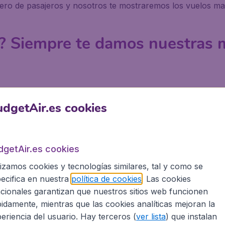
umero de pasajeros y nosotros te mostraremos los vuelos ma
? Siempre te damos nuestras m
con amigos o con toda la familia, BudgetAir.es siempre te 
dgetAir.es cookies
 mas de 10.000 destinos en el mundo!
negal en BudgetAir.es?
dgetAir.es cookies
lizamos cookies y tecnologías similares, tal y como se
ecifica en nuestra
política de cookies
. Las cookies
as a nuestra colaboracion con Booking.com
cionales garantizan que nuestros sitios web funcionen
to a Senegal con BudgetAir.es
idamente, mientras que las cookies analíticas mejoran la
eriencia del usuario. Hay terceros (
ver lista
) que instalan