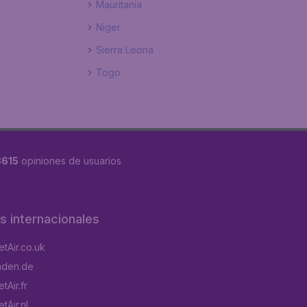
Mauritania
Niger
Sierra Leona
Togo
8615
opiniones de usuarios
os internacionales
tAir.co.uk
aden.de
tAir.fr
tAir.nl