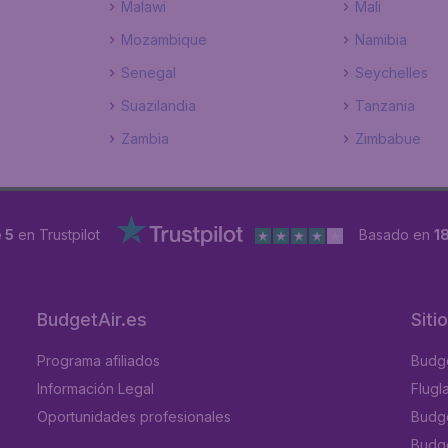
Malawi
Mali
Mozambique
Namibia
Senegal
Seychelles
Suazilandia
Tanzania
Zambia
Zimbabue
 5
en Trustpilot
Basado en
1
BudgetAir.es
Siti
Programa afiliados
Budge
Información Legal
Flugl
Oportunidades profesionales
Budge
Budge