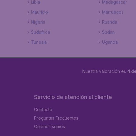
Libia
Madagascar
Mauricio
Marruecos
Nigeria
Ruanda
Sudafrica
Sudan
Tunesia
Uganda
Nuestra valoración es
4 de
Servicio de atención al cliente
Contacto
Preguntas Frecuentes
Quiénes somos