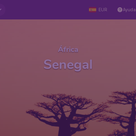
EUR
Ayuda
África
Senegal