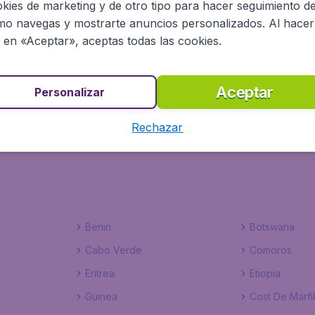
kies de marketing y de otro tipo para hacer seguimiento d
s es facil y seguro. Te ofrecemos ofertas desde todos los
o navegas y mostrarte anuncios personalizados. Al hacer
lla y muchos mas).A lado de nuestros vuelos, tambien te o
c en «Aceptar», aceptas todas las cookies.
o maximo con solo unos pocos clics!
Aceptar
Personalizar
Rechazar
s por persona, impuestos incluidos, excluyendo costes de gestión de 9,99€.
Benin
Botswana
Cabo Verde
Comoros
Eritrea
Etiopia
Guinea
Cost De Marfil