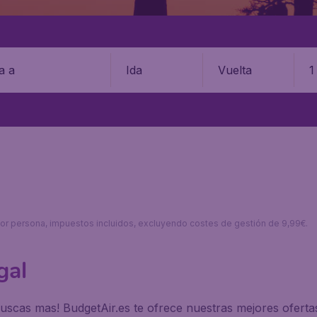
Ida
Vuelta
1
s por persona, impuestos incluidos, excluyendo costes de gestión de 9,99€.
gal
uscas mas! BudgetAir.es te ofrece nuestras mejores ofertas 