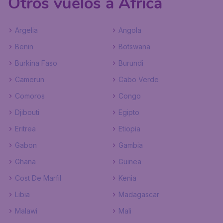
Otros vuelos a África
Argelia
Angola
Benin
Botswana
Burkina Faso
Burundi
Camerun
Cabo Verde
Comoros
Congo
Djibouti
Egipto
Eritrea
Etiopia
Gabon
Gambia
Ghana
Guinea
Cost De Marfil
Kenia
Libia
Madagascar
Malawi
Mali