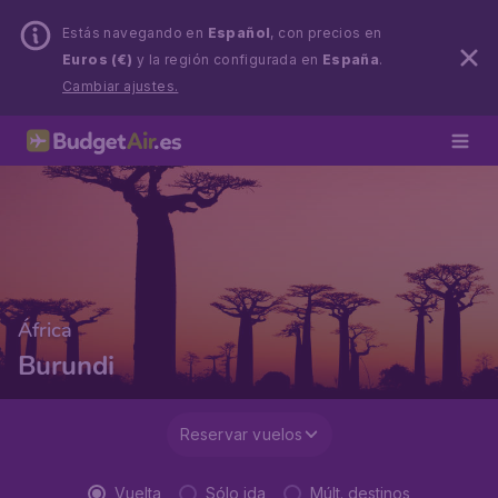
Estás navegando en
Español
, con precios en
Euros (€)
y la región configurada en
España
.
Cambiar ajustes.
África
Burundi
Reservar vuelos
Vuelta
Sólo ida
Múlt. destinos