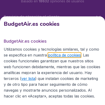
Basado en
18632
opiniones de usuarios
Servicio de atención al cliente
BudgetAir.es cookies
BudgetAir.es
BudgetAir.es cookies
Utilizamos cookies y tecnologías similares, tal y como
Sitios internacionales
se especifica en nuestra
política de cookies
. Las
cookies funcionales garantizan que nuestros sitios
web funcionen debidamente, mientras que las cookies
analíticas mejoran la experiencia del usuario. Hay
terceros (
ver lista
) que instalan cookies de marketing
y de otro tipo para hacer seguimiento de cómo
navegas y mostrarte anuncios personalizados. Al
hacer clic en «Aceptar», aceptas todas las cookies.
Declaración de accesibilidad
Condiciones