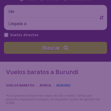
Ida
Llegada a
Vuelos directos
Buscar
Vuelos baratos a Burundi
VUELOS BARATOS
ÁFRICA
BURUNDI
*Los precios incluyen los viajes de ida y vuelta. Tarifas por
persona, impuestos incluidos, excluyendo costes de gestión de
9,99€.