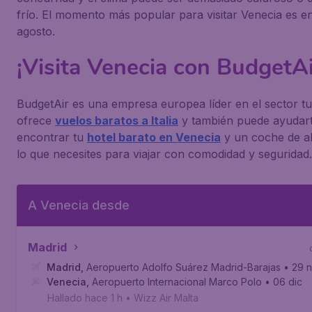
frío. El momento más popular para visitar Venecia es e
agosto.
¡Visita Venecia con BudgetAi
BudgetAir es una empresa europea líder en el sector tur
ofrece
vuelos baratos a Italia
y también puede ayudart
encontrar tu
hotel barato en Venecia
y un coche de al
lo que necesites para viajar con comodidad y seguridad.
A Venecia desde
Madrid
Madrid
,
Aeropuerto Adolfo Suárez Madrid-Barajas
• 29 
Venecia
,
Aeropuerto Internacional Marco Polo
• 06 dic
Hallado hace 1 h
•
Wizz Air Malta