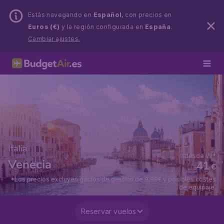
Estás navegando en
Español
, con precios en
Euros (€)
y la región configurada en
España
.
Cambiar ajustes.
Italia
desde i/v*
Venecia
41
€
*Los precios excluyen gastos de gestión de 9,99€ y posibles costes
de equipaje.
Reservar vuelos