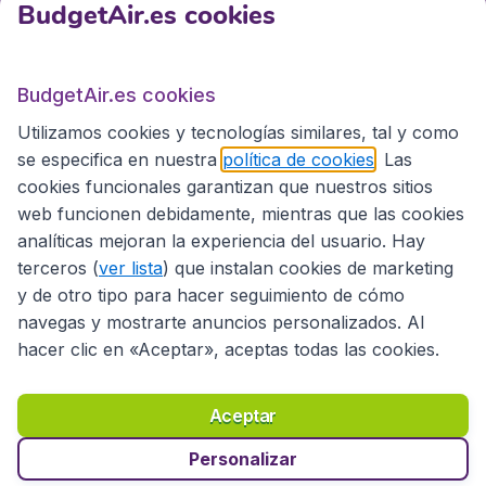
BudgetAir.es cookies
BudgetAir.es
BudgetAir.es cookies
Utilizamos cookies y tecnologías similares, tal y como
Sitios internacionales
se especifica en nuestra
política de cookies
. Las
cookies funcionales garantizan que nuestros sitios
web funcionen debidamente, mientras que las cookies
analíticas mejoran la experiencia del usuario. Hay
terceros (
ver lista
) que instalan cookies de marketing
y de otro tipo para hacer seguimiento de cómo
navegas y mostrarte anuncios personalizados. Al
hacer clic en «Aceptar», aceptas todas las cookies.
Declaración de accesibilidad
Condiciones
Aviso legal
Privacidad
Cookies
Aceptar
Copyright © 2026
Personalizar