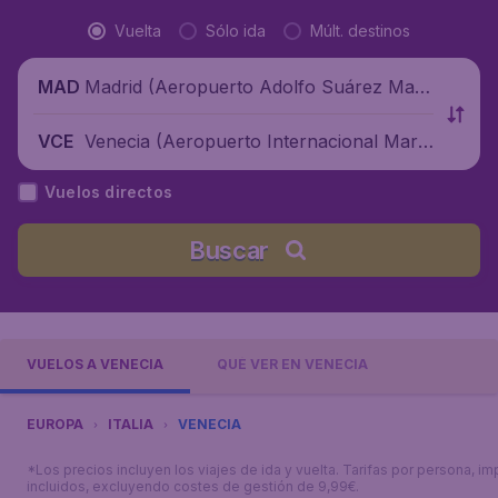
Vuelta
Sólo ida
Múlt. destinos
Madrid (Aeropuerto Adolfo Suárez Madr
MAD
id-Barajas), España
Venecia (Aeropuerto Internacional Marc
VCE
o Polo), Italia
Vuelos directos
Buscar
VUELOS A VENECIA
QUÉ VER EN VENECIA
EUROPA
ITALIA
VENECIA
*Los precios incluyen los viajes de ida y vuelta. Tarifas por persona, i
incluidos, excluyendo costes de gestión de 9,99€.