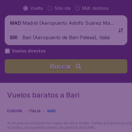
Vuelta
Sólo ida
Múlt. destinos
Madrid (Aeropuerto Adolfo Suárez Madr
MAD
id-Barajas), España
Bari (Aeropuerto de Bari-Palese), Italia
BRI
Vuelos directos
Buscar
Vuelos baratos a Bari
EUROPA
ITALIA
BARI
*Los precios incluyen los viajes de ida y vuelta. Tarifas por persona, i
incluidos, excluyendo costes de gestión de 9,99€.