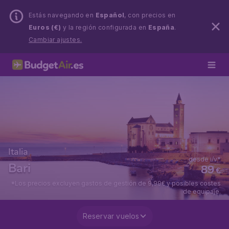
Estás navegando en
Español
, con precios en
Euros (€)
y la región configurada en
España
.
Cambiar ajustes.
Italia
desde i/v*
Bari
89
€
*Los precios excluyen gastos de gestión de 9,99€ y posibles costes
de equipaje.
Reservar vuelos