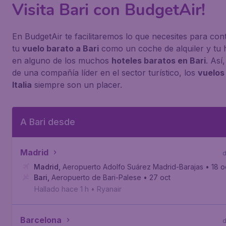
Visita Bari con BudgetAir!
En BudgetAir te facilitaremos lo que necesites para cont
tu
vuelo barato a Bari
como un coche de alquiler y tu 
en alguno de los muchos
hoteles baratos en Bari
. Así
de una compañía líder en el sector turístico, los
vuelos
Italia
siempre son un placer.
A Bari desde
Madrid
Madrid
,
Aeropuerto Adolfo Suárez Madrid-Barajas
• 18 o
Bari
,
Aeropuerto de Bari-Palese
• 27 oct
Hallado hace 1 h
•
Ryanair
Barcelona