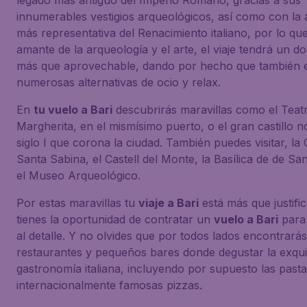
legado más antiguo del Imperio Romano, gracias a sus
innumerables vestigios arqueológicos, así como con la 
más representativa del Renacimiento italiano, por lo que
amante de la arqueología y el arte, el viaje tendrá un do
más que aprovechable, dando por hecho que también e
numerosas alternativas de ocio y relax.
En
tu vuelo a Bari
descubrirás maravillas como el Teat
Margherita, en el mismísimo puerto, o el gran castillo 
siglo I que corona la ciudad. También puedes visitar, la 
Santa Sabina, el Castell del Monte, la Basílica de de Sa
el Museo Arqueológico.
Por estas maravillas tu
viaje a Bari
está más que justifi
tienes la oportunidad de contratar un
vuelo a Bari
para
al detalle. Y no olvides que por todos lados encontrarás
restaurantes y pequeños bares donde degustar la exqui
gastronomía italiana, incluyendo por supuesto las pasta
internacionalmente famosas pizzas.