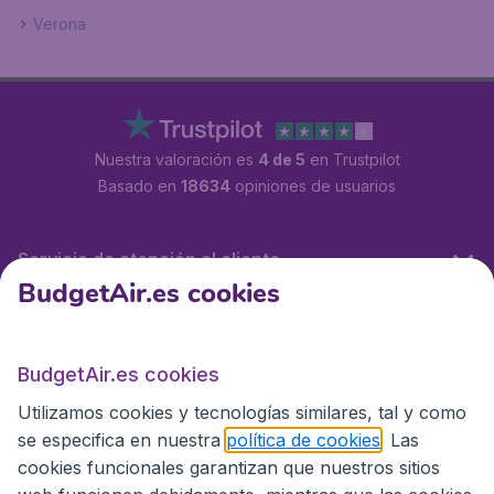
Verona
Nuestra valoración es
4 de 5
en Trustpilot
Basado en
18634
opiniones de usuarios
Servicio de atención al cliente
BudgetAir.es cookies
BudgetAir.es
BudgetAir.es cookies
Utilizamos cookies y tecnologías similares, tal y como
Sitios internacionales
se especifica en nuestra
política de cookies
. Las
cookies funcionales garantizan que nuestros sitios