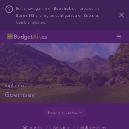
Estás navegando en
Español
, con precios en
Euros (€)
y la región configurada en
España
.
Cambiar ajustes.
Inglaterra
Guernsey
Reservar vuelos
Vuelta
Sólo ida
Múlt. destinos