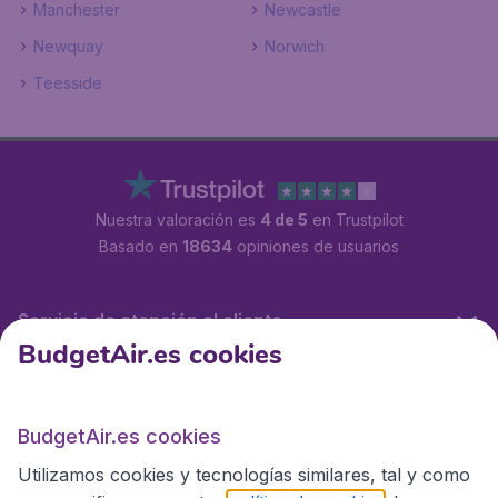
Manchester
Newcastle
Newquay
Norwich
Teesside
Nuestra valoración es
4 de 5
en Trustpilot
Basado en
18634
opiniones de usuarios
Servicio de atención al cliente
BudgetAir.es cookies
BudgetAir.es
BudgetAir.es cookies
Utilizamos cookies y tecnologías similares, tal y como
Sitios internacionales