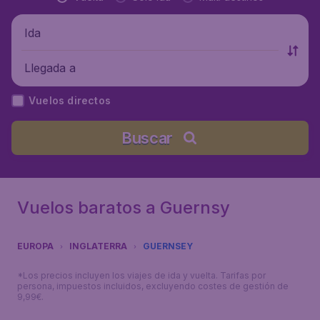
Ida
Llegada a
Vuelos directos
Buscar
Vuelos baratos a Guernsy
EUROPA
INGLATERRA
GUERNSEY
*Los precios incluyen los viajes de ida y vuelta. Tarifas por
persona, impuestos incluidos, excluyendo costes de gestión de
9,99€.