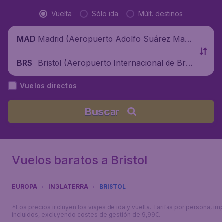
Vuelta
Sólo ida
Múlt. destinos
Madrid (Aeropuerto Adolfo Suárez Madr
MAD
id-Barajas), España
Bristol (Aeropuerto Internacional de Brís
BRS
tol), Reino Unido
Vuelos directos
Buscar
Vuelos baratos a Bristol
EUROPA
INGLATERRA
BRISTOL
*Los precios incluyen los viajes de ida y vuelta. Tarifas por persona, i
incluidos, excluyendo costes de gestión de 9,99€.