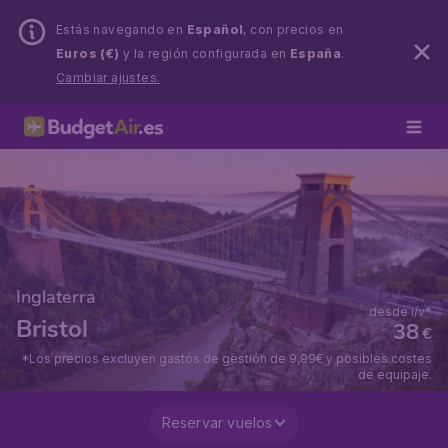
Estás navegando en
Español
, con precios en
Euros (€)
y la región configurada en
España
.
Cambiar ajustes.
Inglaterra
desde i/v*
Bristol
38
€
*Los precios excluyen gastos de gestión de 9,99€ y posibles costes
de equipaje.
Reservar vuelos