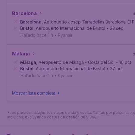
Barcelona
d
Barcelona
,
Aeropuerto Josep Tarradellas Barcelona-El P
Bristol
,
Aeropuerto Internacional de Brístol
• 23 sep
Hallado hace 1 h
•
Ryanair
Málaga
d
Málaga
,
Aeropuerto de Málaga - Costa del Sol
• 16 oct
Bristol
,
Aeropuerto Internacional de Brístol
• 27 oct
Hallado hace 1 h
•
Ryanair
Mostrar lista completa
*Los precios incluyen los viajes de ida y vuelta. Tarifas por persona, i
incluidos, excluyendo costes de gestión de 9,99€.