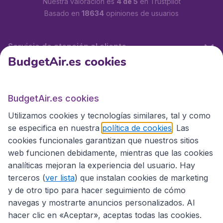
Nuestra valoración es
4 de 5
en Trustpilot
Basado en
18634
opiniones de usuarios
Servicio de atención al cliente
BudgetAir.es cookies
BudgetAir.es
BudgetAir.es cookies
Utilizamos cookies y tecnologías similares, tal y como
Sitios internacionales
se especifica en nuestra
política de cookies
. Las
cookies funcionales garantizan que nuestros sitios
web funcionen debidamente, mientras que las cookies
analíticas mejoran la experiencia del usuario. Hay
terceros (
ver lista
) que instalan cookies de marketing
y de otro tipo para hacer seguimiento de cómo
navegas y mostrarte anuncios personalizados. Al
hacer clic en «Aceptar», aceptas todas las cookies.