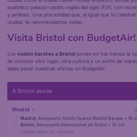
ciudad como el Blaise Castle House Museum, donde po
auténtico palacio-castillo inglés del siglo XVII, con incr
y jardines. Una preciosidad que, al igual que la Catedral 
ciudad, te recomendamos visitar.
Visita Bristol con BudgetAir!
Los
vuelos baratos a Bristol
ponen en tus manos la op
de conocer otro lugar, otra cultura y un sinfín de marav
dejes pasar nuestras ofertas en BudgetAir.
A Bristol desde
Madrid
d
Madrid
,
Aeropuerto Adolfo Suárez Madrid-Barajas
• 18 o
Bristol
,
Aeropuerto Internacional de Brístol
• 30 oct
Hallado hace 1 h
•
Ryanair