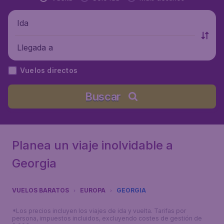
Ida
Llegada a
Vuelos directos
Buscar
Planea un viaje inolvidable a
Georgia
VUELOS BARATOS
EUROPA
GEORGIA
*Los precios incluyen los viajes de ida y vuelta. Tarifas por
persona, impuestos incluidos, excluyendo costes de gestión de