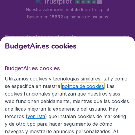
Nuestra valoración es
4 de 5
en Trustpilot
Basado en
18632
opiniones de usuarios
Servicio de atención al cliente
BudgetAir.es cookies
BudgetAir.es
BudgetAir.es cookies
Utilizamos cookies y tecnologías similares, tal y como
Sitios internacionales
se especifica en nuestra
política de cookies
. Las
cookies funcionales garantizan que nuestros sitios
web funcionen debidamente, mientras que las cookies
analíticas mejoran la experiencia del usuario. Hay
terceros (
ver lista
) que instalan cookies de marketing
y de otro tipo para hacer seguimiento de cómo
navegas y mostrarte anuncios personalizados. Al