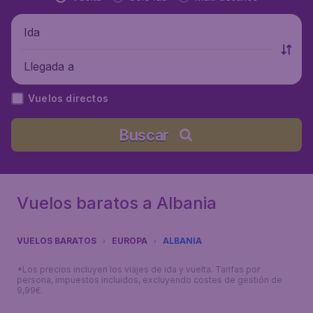
Ida
Llegada a
Vuelos directos
Buscar
Vuelos baratos a Albania
VUELOS BARATOS
EUROPA
ALBANIA
*Los precios incluyen los viajes de ida y vuelta. Tarifas por
persona, impuestos incluidos, excluyendo costes de gestión de
9,99€.