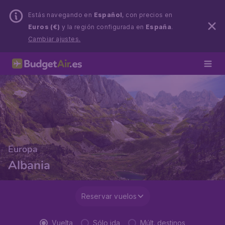
Estás navegando en
Español
, con precios en
Euros (€)
y la región configurada en
España
.
Cambiar ajustes.
Europa
Albania
Reservar vuelos
Vuelta
Sólo ida
Múlt. destinos