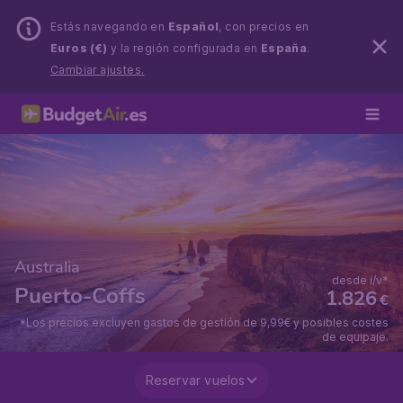
Estás navegando en
Español
, con precios en
Euros (€)
y la región configurada en
España
.
Cambiar ajustes.
Australia
desde i/v*
Puerto-Coffs
1.826
€
*Los precios excluyen gastos de gestión de 9,99€ y posibles costes
de equipaje.
Reservar vuelos