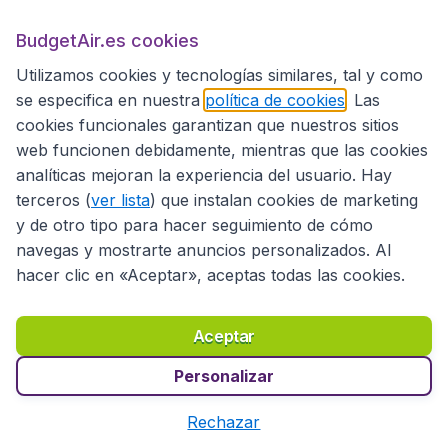
BudgetAir.es
BudgetAir.es cookies
Utilizamos cookies y tecnologías similares, tal y como
Sitios internacionales
se especifica en nuestra
política de cookies
. Las
cookies funcionales garantizan que nuestros sitios
web funcionen debidamente, mientras que las cookies
analíticas mejoran la experiencia del usuario. Hay
terceros (
ver lista
) que instalan cookies de marketing
y de otro tipo para hacer seguimiento de cómo
navegas y mostrarte anuncios personalizados. Al
hacer clic en «Aceptar», aceptas todas las cookies.
Declaración de accesibilidad
Condiciones
Aviso legal
Privacidad
Cookies
Aceptar
Copyright © 2026
Personalizar
Rechazar