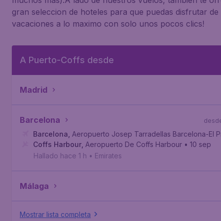
muchos mas).A lado de nuestros vuelos, tambien te o
gran seleccion de hoteles para que puedas disfrutar de 
vacaciones a lo maximo con solo unos pocos clics!
A Puerto-Coffs desde
Madrid
Barcelona
desd
Barcelona
,
Aeropuerto Josep Tarradellas Barcelona-El P
Coffs Harbour
,
Aeropuerto De Coffs Harbour
• 10 sep
Hallado hace 1 h
•
Emirates
Málaga
Mostrar lista completa