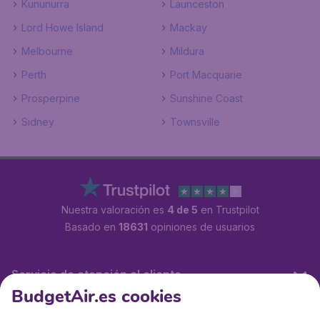
Kununurra
Launceston
Lord Howe Island
Mackay
Melbourne
Mildura
Perth
Port Macquarie
Prosperpine
Sunshine Coast
Sidney
Townsville
Nuestra valoración es
4 de 5
en Trustpilot
Basado en
18631
opiniones de usuarios
Servicio de atención al cliente
BudgetAir.es cookies