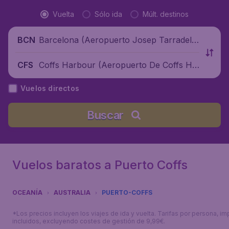
Vuelta
Sólo ida
Múlt. destinos
Barcelona (Aeropuerto Josep Tarradella
BCN
s Barcelona-El Prat), España
Coffs Harbour (Aeropuerto De Coffs Ha
CFS
rbour), Australia
Vuelos directos
Buscar
Vuelos baratos a Puerto Coffs
OCEANÍA
AUSTRALIA
PUERTO-COFFS
*Los precios incluyen los viajes de ida y vuelta. Tarifas por persona, i
incluidos, excluyendo costes de gestión de 9,99€.