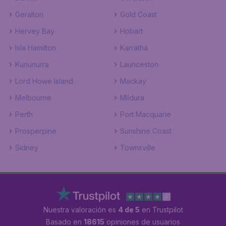
Geralton
Gold Coast
Hervey Bay
Hobart
Isla Hamilton
Karratha
Kununurra
Launceston
Lord Howe Island
Mackay
Melbourne
Mildura
Perth
Port Macquarie
Prosperpine
Sunshine Coast
Sidney
Townsville
Nuestra valoración es
4 de 5
en Trustpilot
Basado en
18615
opiniones de usuarios