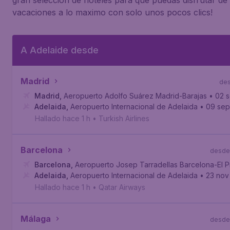
gran seleccion de hoteles para que puedas disfrutar de 
vacaciones a lo maximo con solo unos pocos clics!
A Adelaide desde
Madrid
de
Madrid
,
Aeropuerto Adolfo Suárez Madrid-Barajas
• 02 
Adelaida
,
Aeropuerto Internacional de Adelaida
• 09 sep
Hallado hace 1 h
•
Turkish Airlines
Barcelona
desde
Barcelona
,
Aeropuerto Josep Tarradellas Barcelona-El P
Adelaida
,
Aeropuerto Internacional de Adelaida
• 23 nov
Hallado hace 1 h
•
Qatar Airways
Málaga
desde