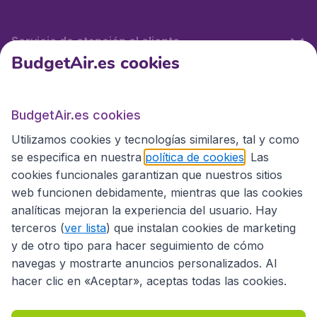
Servicio de atención al cliente
BudgetAir.es cookies
BudgetAir.es
BudgetAir.es cookies
Utilizamos cookies y tecnologías similares, tal y como
Sitios internacionales
se especifica en nuestra
política de cookies
. Las
cookies funcionales garantizan que nuestros sitios
web funcionen debidamente, mientras que las cookies
analíticas mejoran la experiencia del usuario. Hay
terceros (
ver lista
) que instalan cookies de marketing
y de otro tipo para hacer seguimiento de cómo
navegas y mostrarte anuncios personalizados. Al
hacer clic en «Aceptar», aceptas todas las cookies.
Declaración de accesibilidad
Condiciones