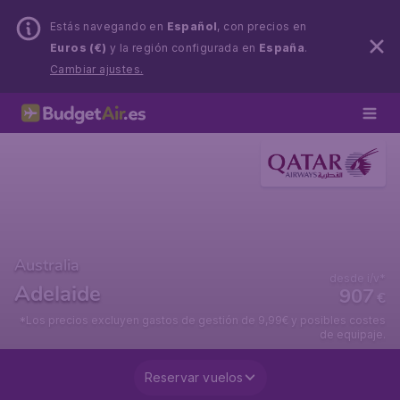
Estás navegando en
Español
, con precios en
Euros (€)
y la región configurada en
España
.
Cambiar ajustes.
Australia
desde i/v*
Adelaide
907
€
*Los precios excluyen gastos de gestión de 9,99€ y posibles costes
de equipaje.
Reservar vuelos