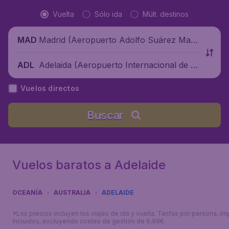
Vuelta
Sólo ida
Múlt. destinos
Madrid (Aeropuerto Adolfo Suárez Madr
MAD
id-Barajas), España
Adelaida (Aeropuerto Internacional de A
ADL
delaida), Australia
Vuelos directos
Buscar
Vuelos baratos a Adelaide
OCEANÍA
AUSTRALIA
ADELAIDE
*Los precios incluyen los viajes de ida y vuelta. Tarifas por persona, i
incluidos, excluyendo costes de gestión de 9,99€.