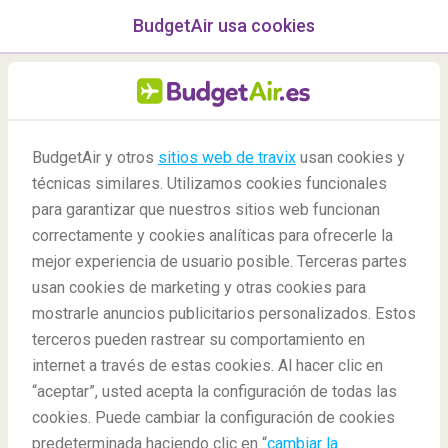
BudgetAir usa cookies
menú
/Blog
Combatiendo el
BudgetAir y otros
sitios web de travix
usan cookies y
Coronavirus: consejos y
técnicas similares. Utilizamos cookies funcionales
para garantizar que nuestros sitios web funcionan
última hora en España
correctamente y cookies analíticas para ofrecerle la
11/03/2020
-
By
Soporte al Cliente
mejor experiencia de usuario posible. Terceras partes
usan cookies de marketing y otras cookies para
mostrarle anuncios publicitarios personalizados. Estos
terceros pueden rastrear su comportamiento en
internet a través de estas cookies. Al hacer clic en
“aceptar”, usted acepta la configuración de todas las
cookies. Puede cambiar la configuración de cookies
Blog
Covid Guides
Todo sobre el coronavirus
predeterminada haciendo clic en “
cambiar la