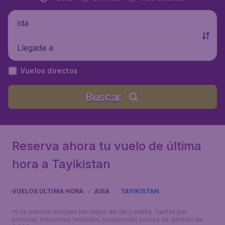
Ida
Llegada a
Vuelos directos
Buscar
Reserva ahora tu vuelo de última
hora a Tayikistan
VUELOS ÚLTIMA HORA
ASIA
TAYIKISTAN
*Los precios incluyen los viajes de ida y vuelta. Tarifas por
persona, impuestos incluidos, excluyendo costes de gestión de