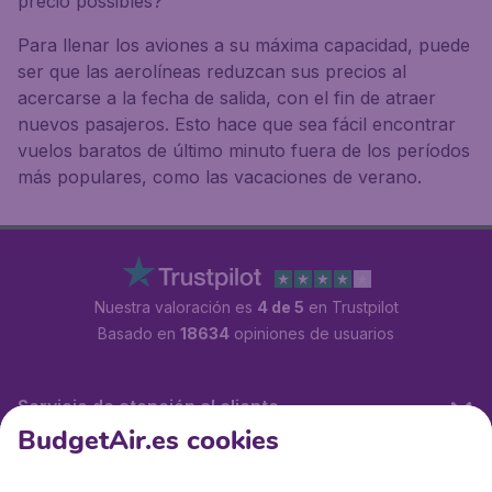
precio possibles?
Para llenar los aviones a su máxima capacidad, puede
ser que las aerolíneas reduzcan sus precios al
acercarse a la fecha de salida, con el fin de atraer
nuevos pasajeros. Esto hace que sea fácil encontrar
vuelos baratos de último minuto fuera de los períodos
más populares, como las vacaciones de verano.
Nuestra valoración es
4 de 5
en Trustpilot
Basado en
18634
opiniones de usuarios
Servicio de atención al cliente
BudgetAir.es cookies
BudgetAir.es