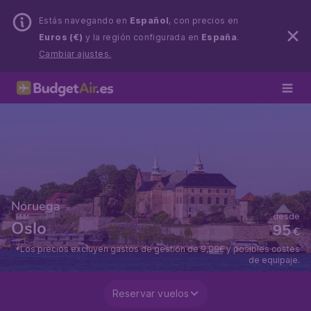
Estás navegando en
Español
, con precios en
Euros (€)
y la región configurada en
España
.
Cambiar ajustes.
Noruega
desde
Oslo
95
€
*Los precios excluyen gastos de gestión de 9,99€ y posibles costes
de equipaje.
Reservar vuelos