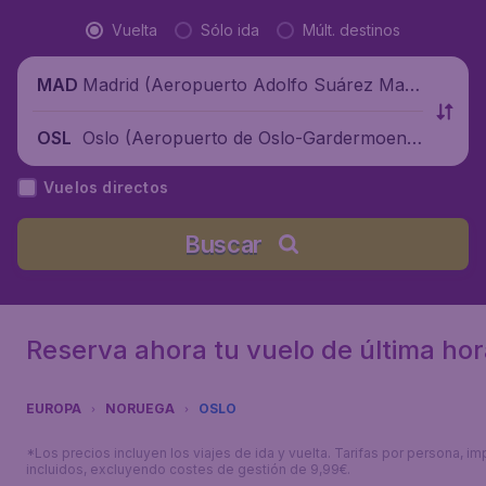
Vuelta
Sólo ida
Múlt. destinos
Madrid (Aeropuerto Adolfo Suárez Madr
MAD
id-Barajas), España
Oslo (Aeropuerto de Oslo-Gardermoen),
OSL
Noruega
Vuelos directos
Buscar
Reserva ahora tu vuelo de última hor
EUROPA
NORUEGA
OSLO
*Los precios incluyen los viajes de ida y vuelta. Tarifas por persona, i
incluidos, excluyendo costes de gestión de 9,99€.