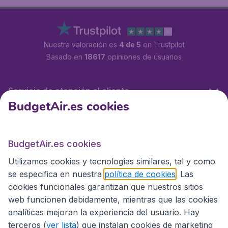
Nuestra valoración es
4 de 5
en Trustpilot
Basado en
18617
opiniones de usuarios
Servicio de atención al cliente
BudgetAir.es cookies
BudgetAir.es
BudgetAir.es cookies
Utilizamos cookies y tecnologías similares, tal y como
Sitios internacionales
se especifica en nuestra
política de cookies
. Las
cookies funcionales garantizan que nuestros sitios
web funcionen debidamente, mientras que las cookies
analíticas mejoran la experiencia del usuario. Hay
terceros (
ver lista
) que instalan cookies de marketing