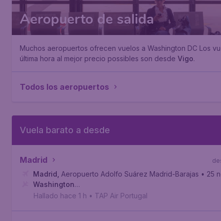
Aeropuerto de salida
Muchos aeropuertos ofrecen vuelos a Washington DC Los vu
última hora al mejor precio possibles son desde
Vigo
.
Todos los aeropuertos
Vuela barato a desde
Madrid
de
Madrid
,
Aeropuerto Adolfo Suárez Madrid-Barajas
• 25 
Washington
D.C.
,
Aeropuerto Internacional de Washington-Dulles
Hallado hace 1 h
•
TAP Air Portugal