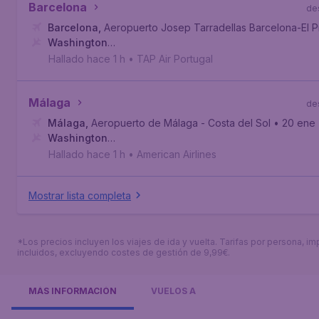
Barcelona
de
Barcelona
,
Aeropuerto Josep Tarradellas Barcelona-El P
Washington
D.C.
,
Aeropuerto Internacional de Washington-Dulles
Hallado hace 1 h
•
TAP Air Portugal
Málaga
de
Málaga
,
Aeropuerto de Málaga - Costa del Sol
• 20 ene
Washington
D.C.
,
Aeropuerto Internacional de Washington-Dulles
Hallado hace 1 h
•
American Airlines
Mostrar lista completa
*Los precios incluyen los viajes de ida y vuelta. Tarifas por persona, i
incluidos, excluyendo costes de gestión de 9,99€.
MÁS INFORMACIÓN
VUELOS A