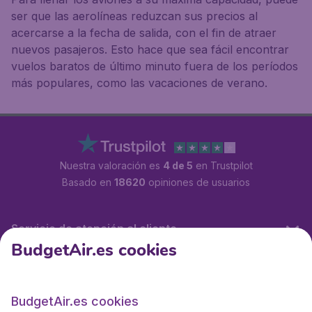
ser que las aerolíneas reduzcan sus precios al
acercarse a la fecha de salida, con el fin de atraer
nuevos pasajeros. Esto hace que sea fácil encontrar
vuelos baratos de último minuto fuera de los períodos
más populares, como las vacaciones de verano.
Nuestra valoración es
4 de 5
en Trustpilot
Basado en
18620
opiniones de usuarios
Servicio de atención al cliente
BudgetAir.es cookies
BudgetAir.es
BudgetAir.es cookies