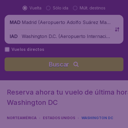
Vuelta
Sólo ida
Múlt. destinos
Madrid (Aeropuerto Adolfo Suárez Madr
MAD
id-Barajas), España
Washington D.C. (Aeropuerto Internacio
IAD
nal de Washington-Dulles), Estados Unid
Vuelos directos
os
Buscar
Reserva ahora tu vuelo de última hor
Washington DC
NORTEAMÉRICA
ESTADOS UNIDOS
WASHINGTON DC