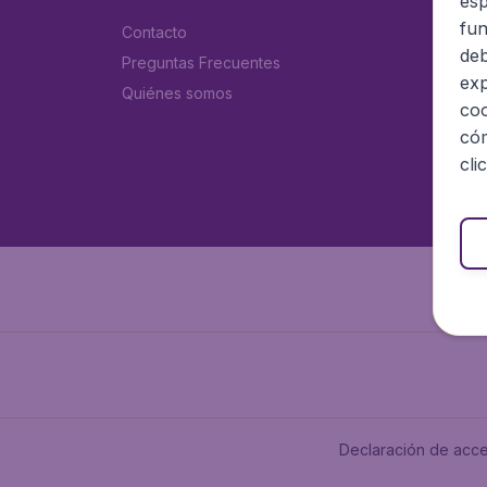
esp
fun
Contacto
deb
Preguntas Frecuentes
exp
Quiénes somos
coo
cóm
cli
Declaración de acce