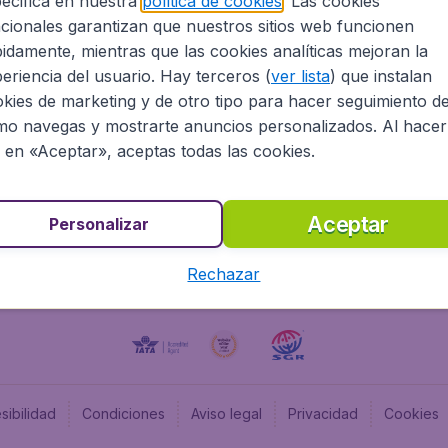
ecifica en nuestra
política de cookies
. Las cookies
cionales garantizan que nuestros sitios web funcionen
Programa afiliados
Budge
idamente, mientras que las cookies analíticas mejoran la
Información Legal
Flugl
eriencia del usuario. Hay terceros (
ver lista
) que instalan
Oportunidades profesionales
Budge
kies de marketing y de otro tipo para hacer seguimiento d
Budge
o navegas y mostrarte anuncios personalizados. Al hacer
Flugl
c en «Aceptar», aceptas todas las cookies.
Budget
Aceptar
Personalizar
Rechazar
sibilidad
Condiciones
Aviso legal
Privacidad
Cookies