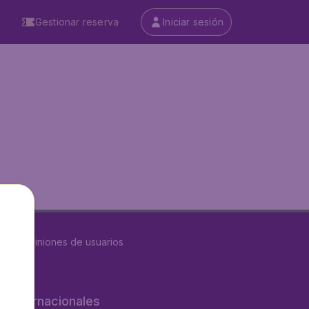
Gestionar reserva
Iniciar sesión
8624
opiniones de usuarios
os internacionales