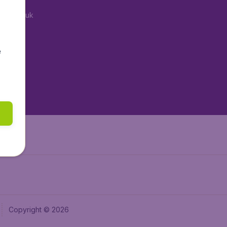
tAir.co.uk
aden.de
tAir.fr
e
tAir.nl
aden.at
Air.it
Copyright © 2026