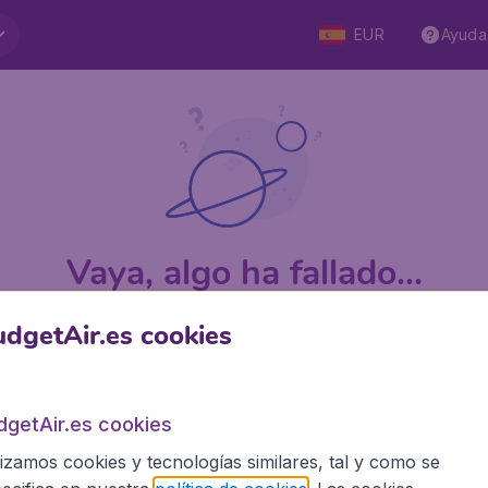
EUR
Ayuda
Vaya, algo ha fallado...
dgetAir.es cookies
 5
en Trustpilot
Basado en
1
dgetAir.es cookies
lizamos cookies y tecnologías similares, tal y como se
BudgetAir.es
Siti