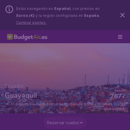
Estás navegando en
Español
, con precios en
Euros (€)
y la región configurada en
España
.
Cambiar ajustes.
Ecuador
desde
Guayaquil
767
€
*Los precios excluyen gastos de gestión de 9,99€ y posibles costes
de equipaje.
Reservar vuelos