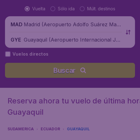
Vuelta
Sólo ida
Múlt. destinos
Madrid (Aeropuerto Adolfo Suárez Madr
MAD
id-Barajas), España
Guayaquil (Aeropuerto Internacional Jos
GYE
é Joaquín de Olmedo), Ecuador
Vuelos directos
Buscar
Reserva ahora tu vuelo de última hor
Guayaquil
SUDAMERICA
ECUADOR
GUAYAQUIL