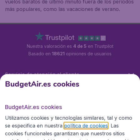
vuelos baratos de último minuto fuera de los períodos
más populares, como las vacaciones de verano.
Nuestra valoración es
4 de 5
en Trustpilot
Basado en
18621
opiniones de usuarios
Servicio de atención al cliente
BudgetAir.es cookies
BudgetAir.es
BudgetAir.es cookies
Utilizamos cookies y tecnologías similares, tal y como
Sitios internacionales
se especifica en nuestra
política de cookies
. Las
cookies funcionales garantizan que nuestros sitios