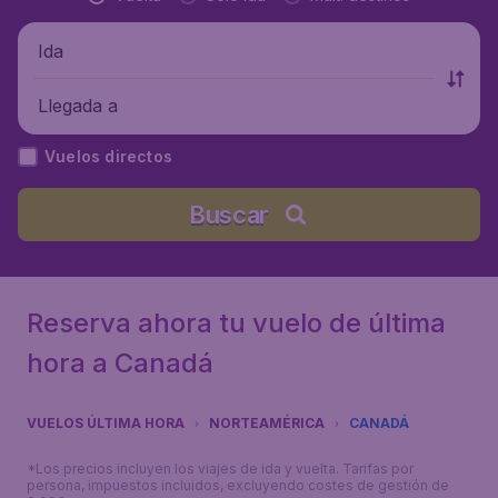
Ida
Llegada a
Vuelos directos
Buscar
Reserva ahora tu vuelo de última
hora a Canadá
VUELOS ÚLTIMA HORA
NORTEAMÉRICA
CANADÁ
*Los precios incluyen los viajes de ida y vuelta. Tarifas por
persona, impuestos incluidos, excluyendo costes de gestión de