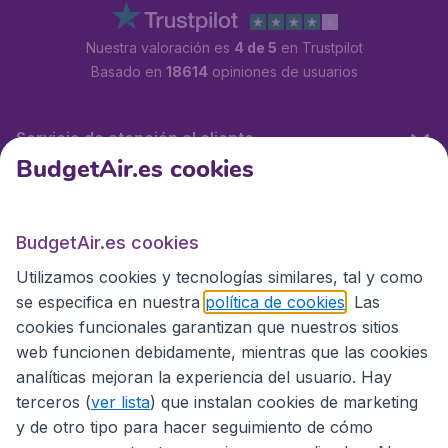
Nuestra valoración es
4 de 5
en Trustpilot
Basado en
18614
opiniones de usuarios
Servicio de atención al cliente
BudgetAir.es cookies
BudgetAir.es
BudgetAir.es cookies
Utilizamos cookies y tecnologías similares, tal y como
Sitios internacionales
se especifica en nuestra
política de cookies
. Las
cookies funcionales garantizan que nuestros sitios
web funcionen debidamente, mientras que las cookies
analíticas mejoran la experiencia del usuario. Hay
terceros (
ver lista
) que instalan cookies de marketing
y de otro tipo para hacer seguimiento de cómo