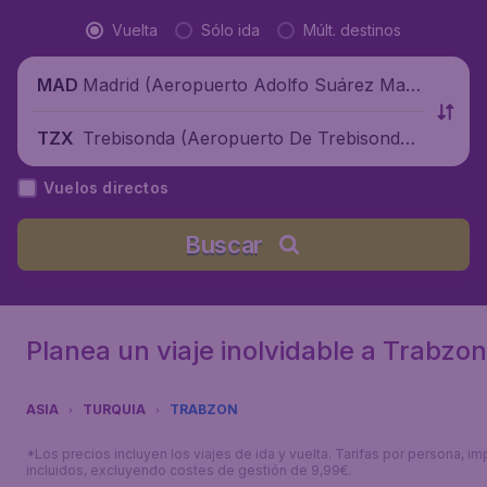
Vuelta
Sólo ida
Múlt. destinos
Madrid (Aeropuerto Adolfo Suárez Madr
MAD
id-Barajas), España
Trebisonda (Aeropuerto De Trebisonda),
TZX
Turquía
Vuelos directos
Buscar
Planea un viaje inolvidable a Trabzon
ASIA
TURQUIA
TRABZON
*Los precios incluyen los viajes de ida y vuelta. Tarifas por persona, i
incluidos, excluyendo costes de gestión de 9,99€.