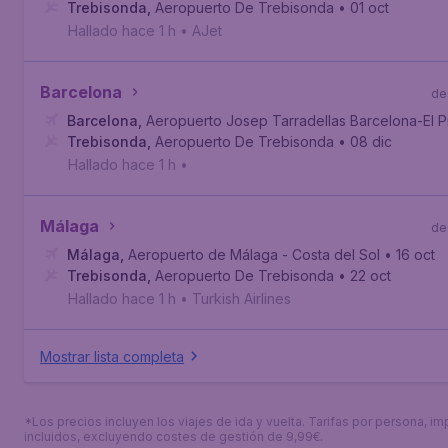
Trebisonda
,
Aeropuerto De Trebisonda
• 01 oct
Hallado hace 1 h
•
AJet
Barcelona
de
Barcelona
,
Aeropuerto Josep Tarradellas Barcelona-El P
Trebisonda
,
Aeropuerto De Trebisonda
• 08 dic
Hallado hace 1 h
•
Málaga
de
Málaga
,
Aeropuerto de Málaga - Costa del Sol
• 16 oct
Trebisonda
,
Aeropuerto De Trebisonda
• 22 oct
Hallado hace 1 h
•
Turkish Airlines
Mostrar lista completa
*Los precios incluyen los viajes de ida y vuelta. Tarifas por persona, i
incluidos, excluyendo costes de gestión de 9,99€.