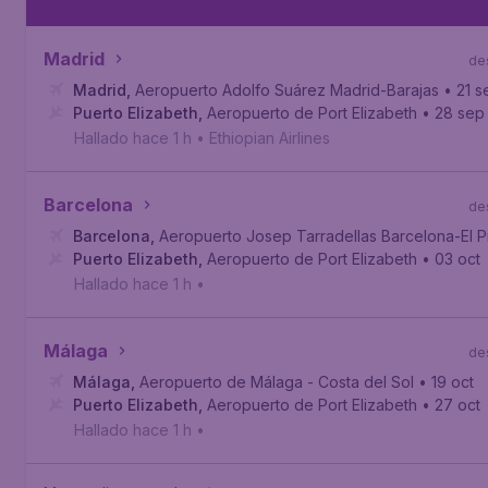
Madrid
de
Madrid
,
Aeropuerto Adolfo Suárez Madrid-Barajas
• 21 s
Puerto Elizabeth
,
Aeropuerto de Port Elizabeth
• 28 sep
Hallado hace 1 h
•
Ethiopian Airlines
Barcelona
de
Barcelona
,
Aeropuerto Josep Tarradellas Barcelona-El P
Puerto Elizabeth
,
Aeropuerto de Port Elizabeth
• 03 oct
Hallado hace 1 h
•
Málaga
de
Málaga
,
Aeropuerto de Málaga - Costa del Sol
• 19 oct
Puerto Elizabeth
,
Aeropuerto de Port Elizabeth
• 27 oct
Hallado hace 1 h
•