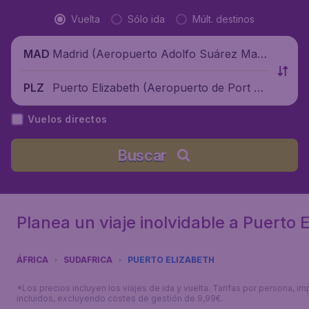
Vuelta
Sólo ida
Múlt. destinos
Madrid (Aeropuerto Adolfo Suárez Madr
MAD
id-Barajas), España
Puerto Elizabeth (Aeropuerto de Port Eli
PLZ
zabeth), Sudáfrica
Vuelos directos
Buscar
Planea un viaje inolvidable a Puerto 
ÁFRICA
SUDAFRICA
PUERTO ELIZABETH
*Los precios incluyen los viajes de ida y vuelta. Tarifas por persona, i
incluidos, excluyendo costes de gestión de 9,99€.