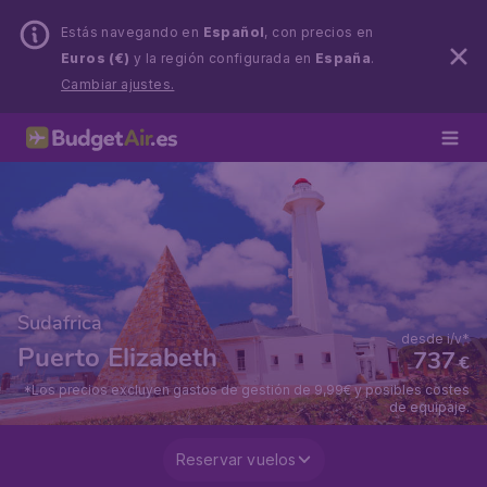
Estás navegando en
Español
, con precios en
Euros (€)
y la región configurada en
España
.
Cambiar ajustes.
Sudafrica
desde i/v*
Puerto Elizabeth
737
€
*Los precios excluyen gastos de gestión de 9,99€ y posibles costes
de equipaje.
Reservar vuelos